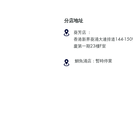
分店地址
葵芳店 ：
香港新界葵涌大連排道144-15
廈第一期23樓F室
鰂魚涌店：暫時停業