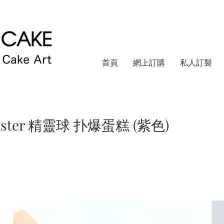
首頁
網上訂購
私人訂製
aster 精靈球 扑爆蛋糕 (紫色)