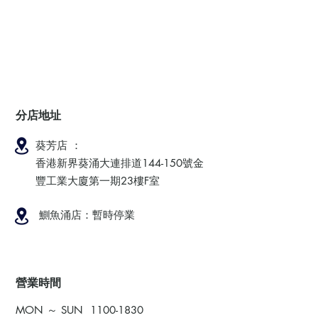
分店地址
葵芳店 ：
香港新界葵涌大連排道144-150號金
豐工業大廈第一期23樓F室
鰂魚涌店：暫時停業
​營業時間
MON ～ SUN
1100-1830