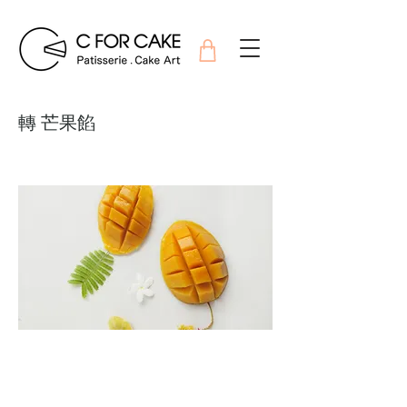
轉 芒果餡