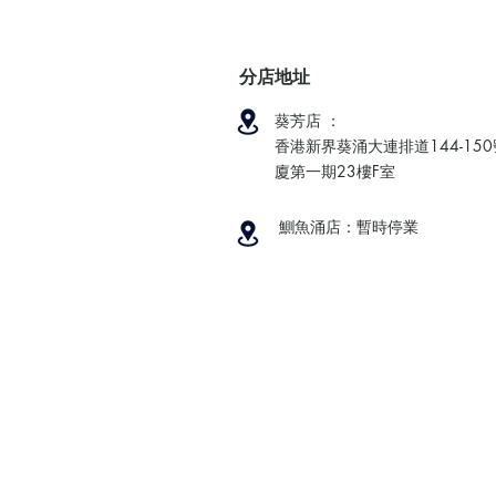
分店地址
葵芳店 ：
香港新界葵涌大連排道144-15
廈第一期23樓F室
鰂魚涌店：暫時停業