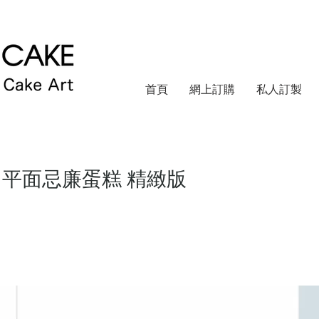
首頁
網上訂購
私人訂製
ars 平面忌廉蛋糕 精緻版