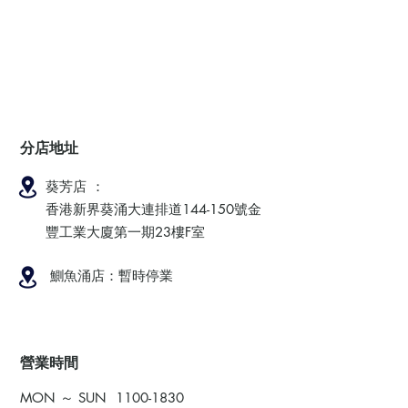
分店地址
葵芳店 ：
香港新界葵涌大連排道144-150號金
豐工業大廈第一期23樓F室
鰂魚涌店：暫時停業
​營業時間
MON ～ SUN
1100-1830