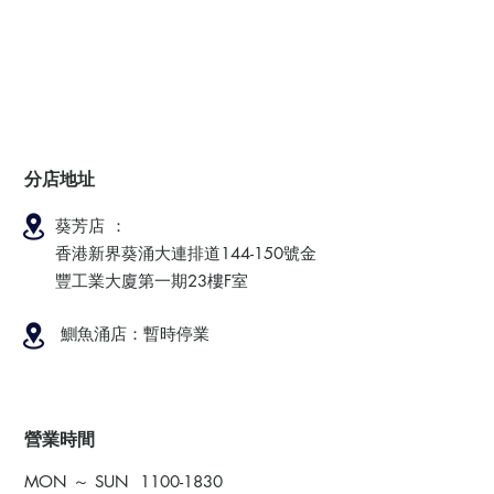
分店地址
葵芳店 ：
香港新界葵涌大連排道144-150號金
豐工業大廈第一期23樓F室
鰂魚涌店：暫時停業
​營業時間
MON ～ SUN
1100-1830