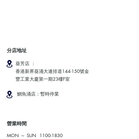
分店地址
葵芳店 ：
香港新界葵涌大連排道144-150號金
豐工業大廈第一期23樓F室
鰂魚涌店：暫時停業
​營業時間
MON ～ SUN
1100-1830