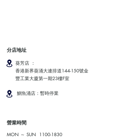
分店地址
葵芳店 ：
香港新界葵涌大連排道144-150號金
豐工業大廈第一期23樓F室
鰂魚涌店：暫時停業
​營業時間
MON ～ SUN
1100-1830