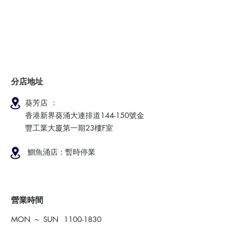
分店地址
葵芳店 ：
香港新界葵涌大連排道144-150號金
豐工業大廈第一期23樓F室
鰂魚涌店：暫時停業
​營業時間
MON ～ SUN
1100-1830