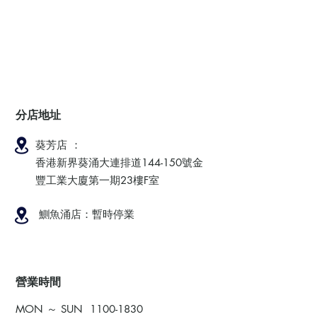
分店地址
葵芳店 ：
香港新界葵涌大連排道144-150號金
豐工業大廈第一期23樓F室
鰂魚涌店：暫時停業
​營業時間
MON ～ SUN
1100-1830