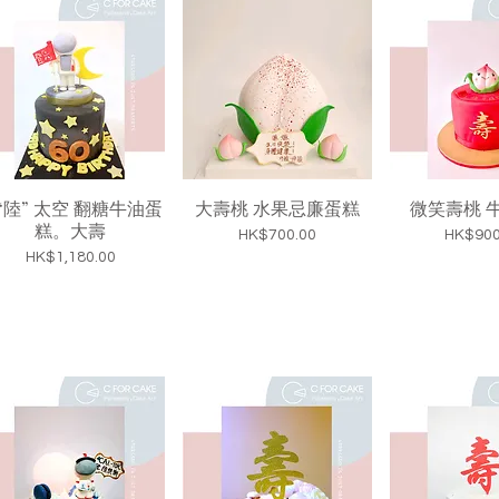
“陸” 太空 翻糖牛油蛋
大壽桃 水果忌廉蛋糕
微笑壽桃 
糕。大壽
價格
價格
HK$700.00
HK$900
價格
HK$1,180.00