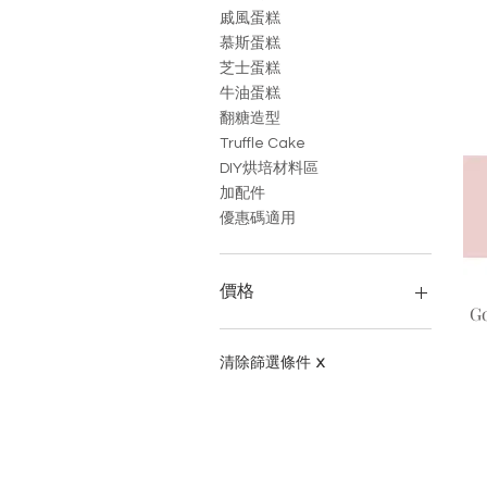
戚風蛋糕
慕斯蛋糕
芝士蛋糕
牛油蛋糕
翻糖造型
Truffle Cake
DIY烘培材料區
加配件
優惠碼適用
價格
G
HK$1
HK$5,580
清除篩選條件
X