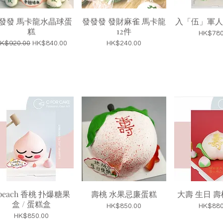
發發 馬卡龍水晶球蛋
發發發 發財麻雀 馬卡龍
入「伍」軍人
糕
12件
價格
HK$780
一般價格
促銷價格
價格
K$920.00
HK$840.00
HK$240.00
peach 香桃 扑爆糖果
壽桃 水果忌廉蛋糕
大壽 生日 壽
盒 / 蛋糕盒
價格
價格
HK$850.00
HK$880
價格
HK$850.00