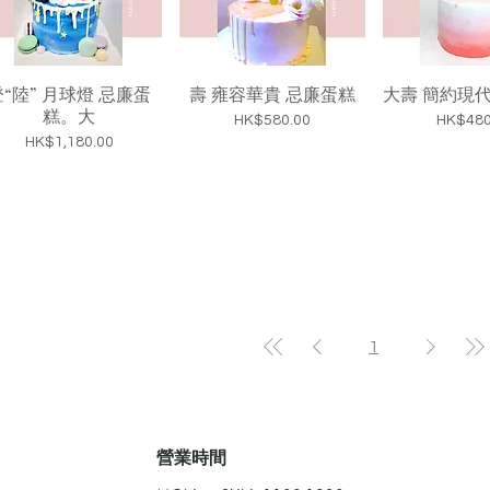
登“陸” 月球燈 忌廉蛋
壽 雍容華貴 忌廉蛋糕
大壽 簡約現
糕。大
價格
價格
HK$580.00
HK$480
價格
HK$1,180.00
1
​營業時間