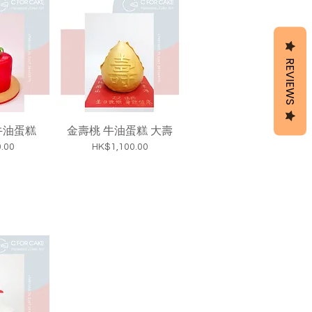
REVIEWS
牛油蛋糕
金壽桃 牛油蛋糕 大壽
價格
.00
HK$1,100.00