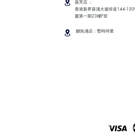
葵芳店 ：
香港新界葵涌大連排道144-15
廈第一期23樓F室
鰂魚涌店：暫時停業