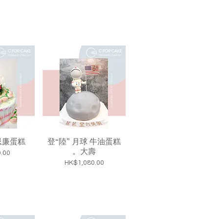
忌廉蛋糕
登“陸” 月球 牛油蛋糕
。大壽
.00
價格
HK$1,080.00