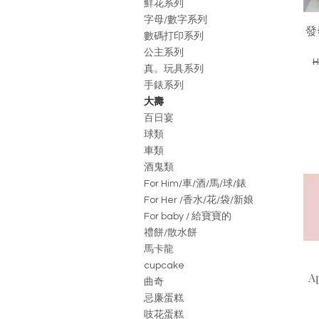
鮮花系列
字母/數字系列
發
數碼打印系列
公主系列
H
真。玩具系列
手錶系列
大壽
百日宴
球類
車類
酒鬼類
For Him/車/酒/馬/球/錶
For Her /香水/花/袋/新娘
For baby / 給寶寶的
禮餅/散水餅
馬卡龍
cupcake
A
曲奇
忌廉蛋糕
吱花蛋糕