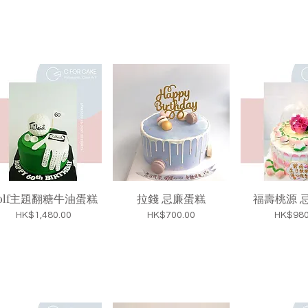
olf主題翻糖牛油蛋糕
拉錢 忌廉蛋糕
福壽桃源 
價格
價格
價格
HK$1,480.00
HK$700.00
HK$980