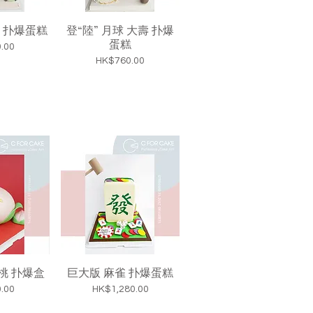
 扑爆蛋糕
登“陸” 月球 大壽 扑爆
蛋糕
.00
價格
HK$760.00
桃 扑爆盒
巨大版 麻雀 扑爆蛋糕
價格
.00
HK$1,280.00