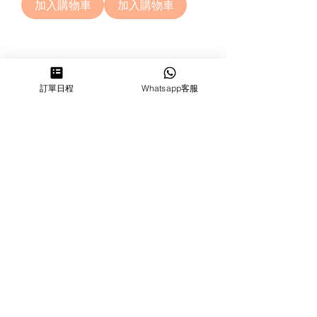
加入購物車
加入購物車
1
/
1
訂單日程
Whatsapp客服
分店地址
葵芳店 ：
香港新界葵涌大連排道144-150號金
豐工業大廈第一期23樓F室
鰂魚涌店：暫時停業
​營業時間
MON ～ SUN
1100-1830