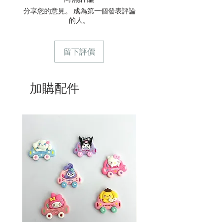
號
分享您的意見。 成為第一個發表評論
4/ 自取訂單：地址只需要填寫【葵芳
的人。
店】。
5/ 交收訂單：地址只需要填寫交收地
點。
留下評價
6/ 送貨訂單：本店只提供營業時間內送
貨。運費請參考
常見問題
。
7/ 營業時間：請參考本網站
加購配件