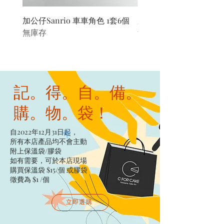
加公仔Sanrio 車車角色 1套6個
加公仔 龍珠
無庫存
無庫存
記。得。自。備。
購。物。袋！
自2022年12月31日起，
所有本店產品均不會主動
附上保溫袋/膠袋​
如有需要，可於本店現場
購買保溫袋 $15/個​ 或膠袋
徵費為 $1 /個
立即選購