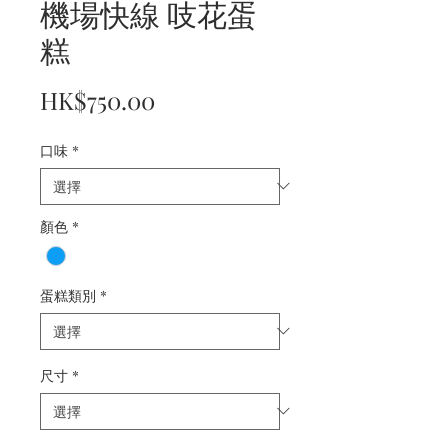
機場快線 吱花蛋
糕
價
HK$750.00
格
口味
*
顏色
*
蛋糕類別
*
尺寸
*