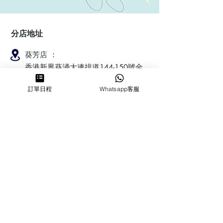
分店地址
葵芳店 ：
香港新界葵涌大連排道144-150號金
豐工業大廈第一期23樓F室
訂單日程
Whatsapp客服
鰂魚涌店：暫時停業
​營業時間
MON ～ SUN
1100-1830
6432 2700
cforcakebooking@gmail.com