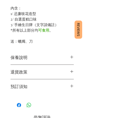
內含：
1/ 忌廉吱花造型
2/ 自選蛋糕口味
3/ 手繪生日牌（文字請備註）
REVIEWS
*所有以上部分均
可食用
。
送：蠟燭、刀
保養說明
1/產品含蛋糕成分，需要保存於雪櫃4
退貨政策
度。
2/運送時避免大力搖晃。
所有產品均為新鮮手工製作，一經製
3/最佳保存期：3日內食用完畢
預訂須知
作，不設退換。
1/ 為確保品質穩定，每天訂單有限，指
定日期取貨請提早10-14天前落單🤗2/
下單後24小時內會有專人電郵確認訂單
3/ 取貨時需要出示確認訊息 或 訂單編
尚無評論