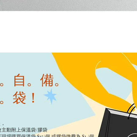
快速瀏覽
。自。備。
。袋！
起，
主動附上保溫袋/膠袋​
購買保溫袋 $15/個​ 或膠袋徵費為 $1 /個