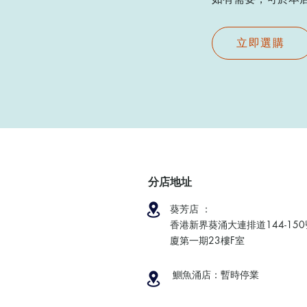
立即選購
分店地址
葵芳店 ：
香港新界葵涌大連排道144-15
廈第一期23樓F室
鰂魚涌店：暫時停業