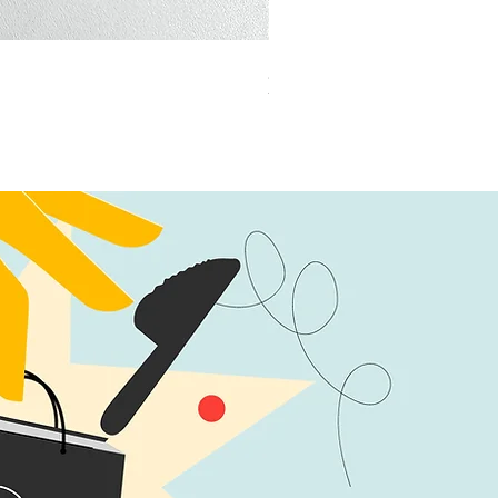
加公仔 龍珠
無庫存