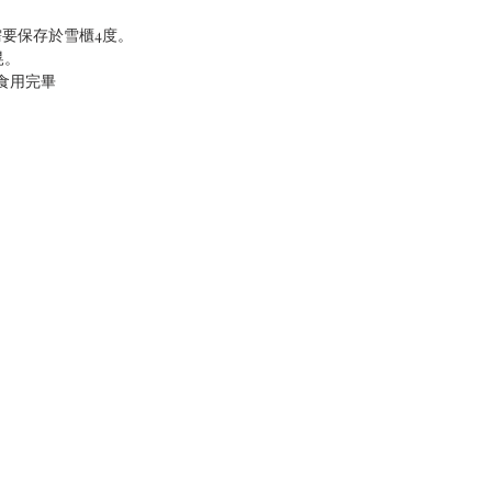
需要保存於雪櫃4度。
晃。
內食用完畢