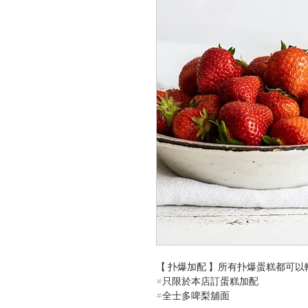
【 扑爆加配 】所有扑爆蛋糕都可
#只限於本店訂蛋糕加配​​​
#全士多啤梨舖面