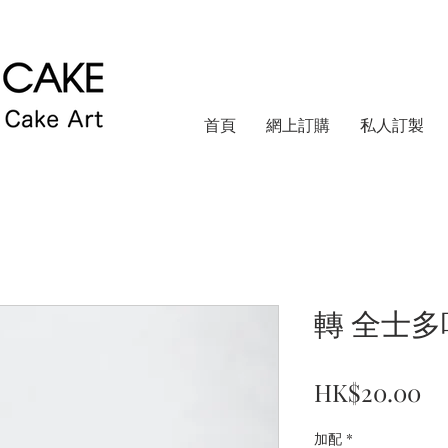
首頁
網上訂購
私人訂製
轉 全士多
價
HK$20.00
格
加配
*