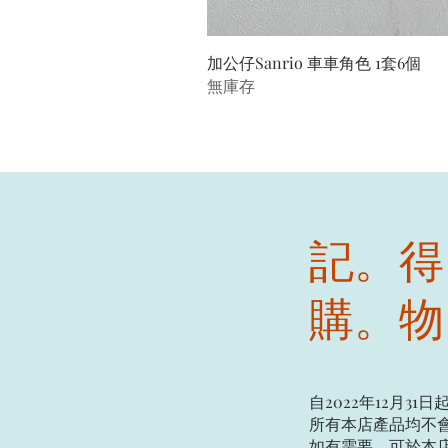
加公仔Sanrio 車車角色 1套6個
無庫存
記。得
購。物
自2022年12月31日
所有本店產品均不會
如有需要，可於本店現場