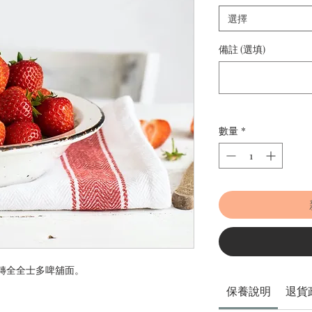
選擇
備註 (選填)
數量
*
以轉全全士多啤舖面。
保養說明
退貨