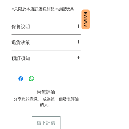
#只限於本店訂蛋糕加配​​​​​​​ #加配玩具
REVIEWS
保養說明
1/產品含蛋糕成分，需要保存於雪櫃4
退貨政策
度。
2/運送時避免大力搖晃。
所有產品均為新鮮手工製作，一經製
3/最佳保存期：3日內食用完畢
預訂須知
作，不設退換。
1/ 為確保品質穩定，每天訂單有限，指
定日期取貨請提早10-14天前落單🤗
2/ 下單後,請等候電話確認訂單
3/ 取貨時需要出示確認訊息 或 訂單編
尚無評論
號
分享您的意見。 成為第一個發表評論
4/ 自取訂單： 請於本店營業時間內自
的人。
取
5/ 送貨訂單：本店只提供營業時間內送
貨，如需送貨請向客服諮詢。
留下評價
6/ 營業時間：請參考本網站