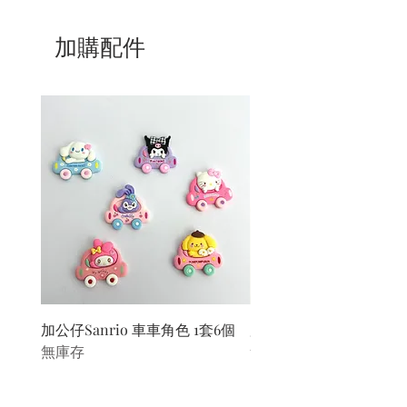
加購配件
加公仔Sanrio 車車角色 1套6個
加公仔 龍珠
無庫存
無庫存