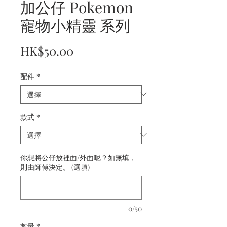
加公仔 Pokemon
寵物小精靈 系列
價
HK$50.00
格
配件
*
款式
*
你想將公仔放裡面/外面呢？如無填，
則由師傅決定。 (選填)
0/50
數量
*