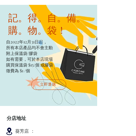
記。得。自。備。
購。物。袋！
自2022年12月31日起，
所有本店產品均不會主動
附上保溫袋/膠袋​
如有需要，可於本店現場
購買保溫袋 $15/個​ 或膠袋
徵費為 $1 /個
立即選購
分店地址
葵芳店 ：