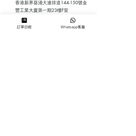
香港新界葵涌大連排道144-150號金
豐工業大廈第一期23樓F室
鰂魚涌店：暫時停業
訂單日程
Whatsapp客服
​營業時間
MON ～ SUN
1100-1830
6432 2700
cforcakebooking@gmail.com
查詢
常見問
題
人才招