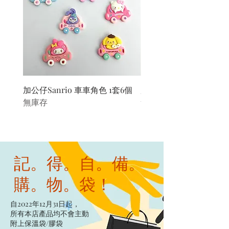
加公仔Sanrio 車車角色 1套6個
加公仔 龍珠
無庫存
無庫存
記。得。自。備。
購。物。袋！
自2022年12月31日起，
所有本店產品均不會主動
附上保溫袋/膠袋​