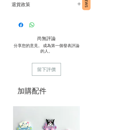
REVIEWS
單
退貨政策
度。
3/ 取貨時需要出示確認訊息 或 訂單編
2/運送時避免大力搖晃。
號
所有產品均為新鮮手工製作，一經製
3/最佳保存期：建議3日內食用完畢
4/ 自取訂單：地址只需要填寫【葵芳
作，不設退換。
店】。
5/ 交收訂單：地址只需要填寫交收地
尚無評論
點。
6/ 送貨訂單：本店只提供營業時間內送
分享您的意見。 成為第一個發表評論
貨。運費請參考常見問題。
的人。
7/ 營業時間：請參考本網站
留下評價
加購配件