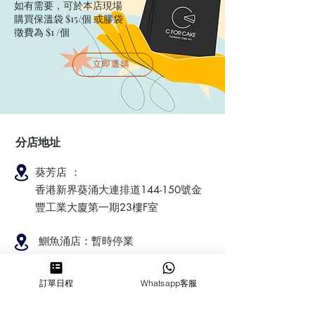
如有需要，可於本店現場
購買保溫袋 $15/個​ 或膠袋
徵費為 $1 /個
立即選購
分店地址
葵芳店 ：
香港新界葵涌大連排道144-150號金
豐工業大廈第一期23樓F室
鰂魚涌店：暫時停業
訂單日程
Whatsapp客服
​營業時間