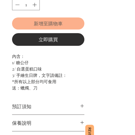
新增至購物車
立即購買
內含：

1/ 糖公仔

2/ 自選蛋糕口味 

3/ 手繪生日牌，文字請備註：

*所有以上部分均可食用

送：蠟燭、刀
預訂須知
1/ 為確保品質穩定，每天訂單有限，指
保養說明
定日期取貨請提早10-14天前落單🤗
2/ 下單後24小時內會有專人電郵確認訂
1/產品含蛋糕成分，需要保存於0～4