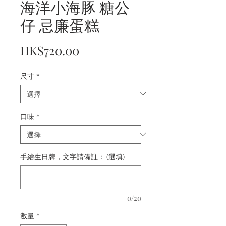
海洋小海豚 糖公
仔 忌廉蛋糕
價
HK$720.00
格
尺寸
*
口味
*
手繪生日牌，文字請備註： (選填)
0/20
數量
*