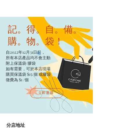
記。得。自。備。
購。物。袋！
自2022年12月31日起，
所有本店產品均不會主動
附上保溫袋/膠袋​
如有需要，可於本店現場
購買保溫袋 $15/個​ 或膠袋
徵費為 $1 /個
立即選購
分店地址