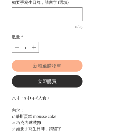
如要手寫生日牌，請留字 (選填)
0/25
數量
*
新增至購物車
立即購買
尺寸：5寸( 4-6人食 )
內含：
1/ 慕斯蛋糕 mousse cake
2/ 巧克力球裝飾
3/ 如要手寫生日牌，請留字