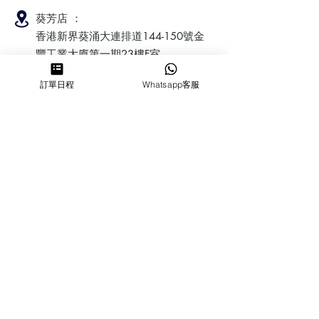
葵芳店 ：
香港新界葵涌大連排道144-150號金
豐工業大廈第一期23樓F室
訂單日程
Whatsapp客服
鰂魚涌店：暫時停業
​營業時間
MON ～ SUN
1100-1830
6432 2700
cforcakebooking@gmail.com
查詢
常見問
題