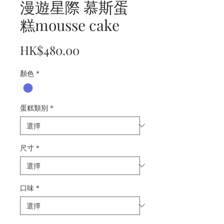
漫遊星際 慕斯蛋
糕mousse cake
價
HK$480.00
格
顏色
*
蛋糕類別
*
尺寸
*
口味
*