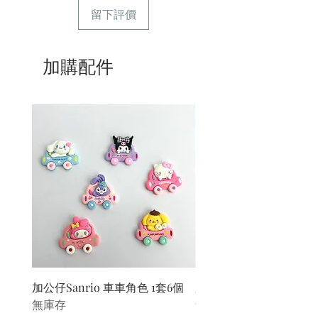
留下評價
加購配件
加公仔Sanrio 車車角色 1套6個
加公仔 龍珠
無庫存
無庫存