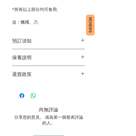
*所有以上部分均可食用。
REVIEWS
送：蠟燭、刀
預訂須知
1/ 為確保品質穩定，每天訂單有限，指
保養說明
定日期取貨請提早10-14天前落單🤗
2/ 下單後24小時內會有專人電郵確認訂
1/產品含蛋糕成分，需要保存於0～4
單
退貨政策
度。
3/ 取貨時需要出示確認訊息 或 訂單編
2/運送時避免大力搖晃。
號
所有產品均為新鮮手工製作，一經製
3/最佳保存期：建議3日內食用完畢
4/ 自取訂單：地址只需要填寫【葵芳
作，不設退換。
店】。
5/ 交收訂單：地址只需要填寫交收地
尚無評論
點。
6/ 送貨訂單：本店只提供營業時間內送
分享您的意見。 成為第一個發表評論
貨。運費請參考
常見問題
。
的人。
7/ 營業時間：請參考本網站