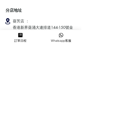
分店地址
葵芳店 ：
香港新界葵涌大連排道144-150號金
豐工業大廈第一期23樓F室
訂單日程
Whatsapp客服
鰂魚涌店：暫時停業
​營業時間
MON ～ SUN
1100-1830
6432 2700
cforcakebooking@gmail.com
查詢