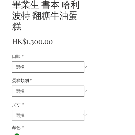
畢業生 書本 哈利
波特 翻糖牛油蛋
糕
價
HK$1,300.00
格
口味
*
蛋糕類別
*
尺寸
*
顏色
*