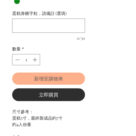
蛋糕身糖字粒，請備註 (選填)
0/30
數量
*
新增至購物車
立即購買
尺寸參考：
蛋糕5寸，最終製成品約7寸
約4人份量