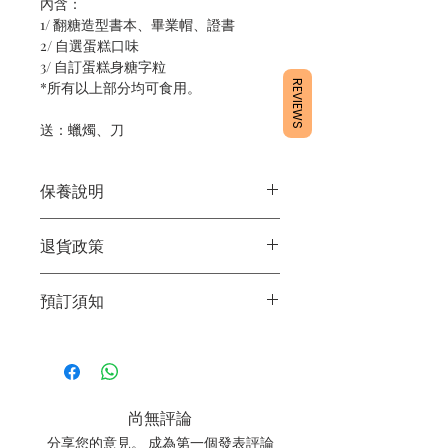
內含：
1/ 翻糖造型書本、畢業帽、證書
2/ 自選蛋糕口味
3/ 自訂蛋糕身糖字粒
REVIEWS
*所有以上部分均可食用。
送：蠟燭、刀
保養說明
1/產品含蛋糕成分，需要保存於雪櫃4
退貨政策
度。
2/運送時避免大力搖晃。
所有產品均為新鮮手工製作，一經製
3/最佳保存期：3日內食用完畢
預訂須知
作，不設退換。
1/ 為確保品質穩定，每天訂單有限，指
定日期取貨請提早10-14天前落單🤗2/
下單後24小時內會有專人電郵確認訂單
3/ 取貨時需要出示確認訊息 或 訂單編
尚無評論
號
分享您的意見。 成為第一個發表評論
4/ 自取訂單：地址只需要填寫【葵芳