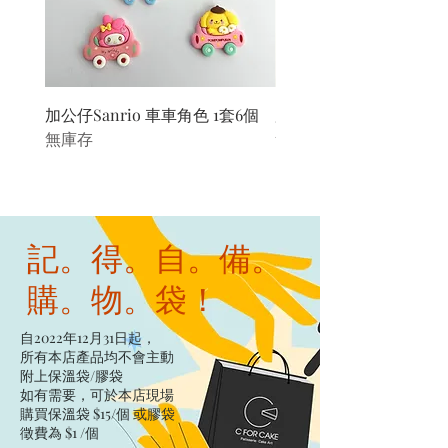
加公仔Sanrio 車車角色 1套6個
加公仔 龍珠
無庫存
無庫存
記。得。自。備。
購。物。袋！
自2022年12月31日起，
所有本店產品均不會主動
附上保溫袋/膠袋​
如有需要，可於本店現場
購買保溫袋 $15/個​ 或膠袋
徵費為 $1 /個