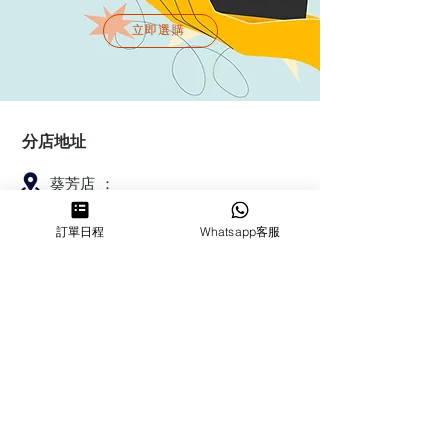
立即選購
分店地址
葵芳店 ：
香港新界葵涌大連排道144-150號金
訂單日程
Whatsapp客服
豐工業大廈第一期23樓F室
鰂魚涌店：暫時停業
​營業時間
MON ～ SUN
1100-1830