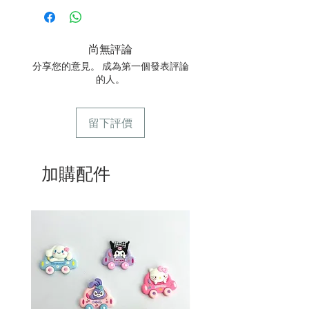
定日期取貨請提早10-14天前落單🤗2/
下單後24小時內會有專人電郵確認訂單
3/ 取貨時需要出示確認訊息 或 訂單編
尚無評論
號
分享您的意見。 成為第一個發表評論
4/ 自取訂單：地址只需要填寫【葵芳
的人。
店】。
5/ 交收訂單：地址只需要填寫交收地
點。
留下評價
6/ 送貨訂單：本店只提供營業時間內送
貨。運費請參考
常見問題
。
7/ 營業時間：請參考本網站
加購配件