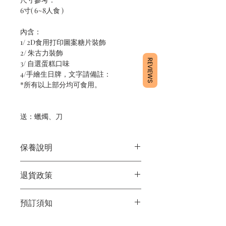
6寸( 6~8人食 )
內含：
1/ 2D食用打印圖案糖片裝飾
2/ 朱古力裝飾
REVIEWS
3/ 自選蛋糕口味
4/手繪生日牌，文字請備註：
*所有以上部分均可食用。
送：蠟燭、刀
保養說明
1/產品含蛋糕成分，需要保存於雪櫃4
退貨政策
度。
2/運送時避免大力搖晃。
所有產品均為新鮮手工製作，一經製
3/最佳保存期：3日內食用完畢
預訂須知
作，不設退換。
1/ 為確保品質穩定，每天訂單有限，指