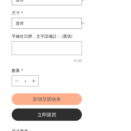
尺寸
*
手繪生日牌，文字請備註： (選填)
0/20
數量
*
新增至購物車
立即購買
尺寸參考：