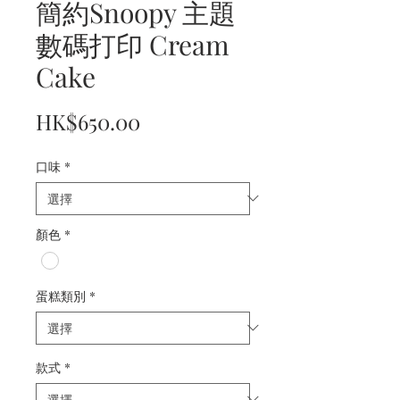
簡約Snoopy 主題
數碼打印 Cream
Cake
價
HK$650.00
格
口味
*
顏色
*
蛋糕類別
*
款式
*