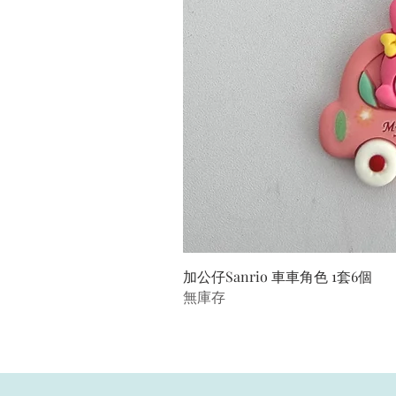
加公仔Sanrio 車車角色 1套6個
無庫存