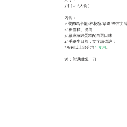
5寸 ( 4~6人食 )
內含：
1/ 裝飾馬卡龍/棉花糖/珍珠/朱古力
2/ 糖雪糕、脆筒
3/ 忌廉海綿蛋糕配自選口味
4/ 手繪生日牌，文字請備註：
*所有以上部分均
可食用
。
送：普通蠟燭、刀