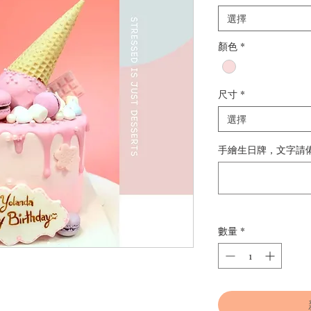
選擇
顏色
*
尺寸
*
選擇
手繪生日牌，文字請備註
數量
*