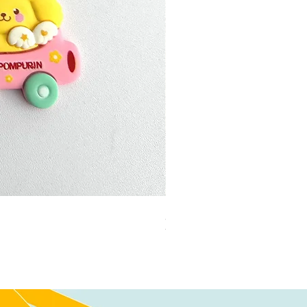
加公仔 龍珠
無庫存