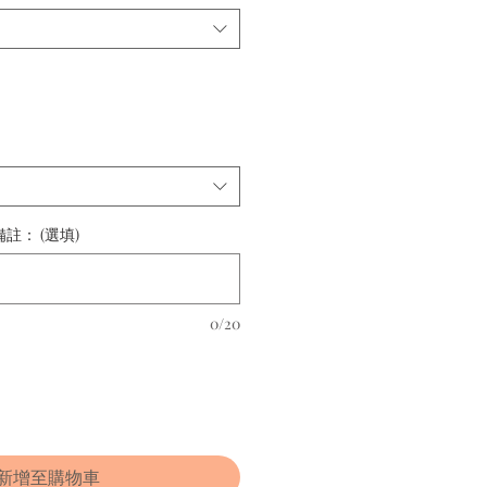
： (選填)
0/20
新增至購物車