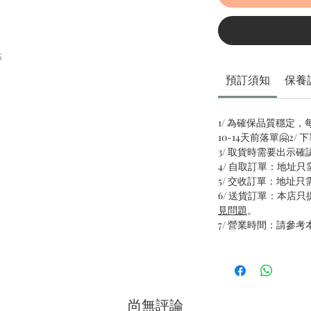
等
預訂須知
保養
1/ 為確保品質穩定
10-14天前落單🤗2
3/ 取貨時需要出示確
4/ 自取訂單：地址
5/ 交收訂單：地址
6/ 送貨訂單：本店
見問題
。
7/ 營業時間：請參考
尚無評論