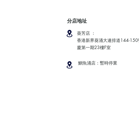
分店地址
葵芳店 ：
香港新界葵涌大連排道144-15
廈第一期23樓F室
鰂魚涌店：暫時停業