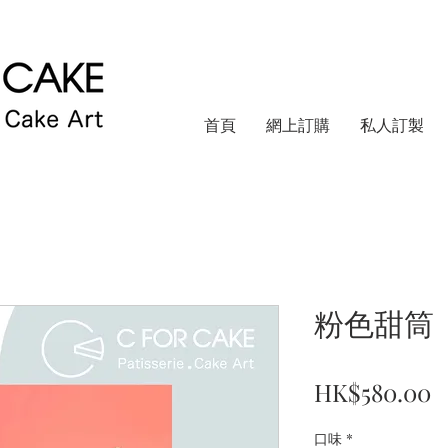
首頁
網上訂購
私人訂製
粉色甜筒
HK$580.00
口味
*