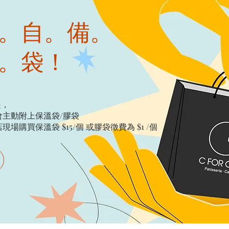
。自。備。
。袋！
起，
主動附上保溫袋/膠袋​
購買保溫袋 $15/個​ 或膠袋徵費為 $1 /個