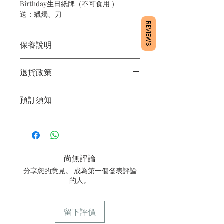
Birthday生日紙牌（不可食用 ）
送：蠟燭、刀
REVIEWS
保養說明
1/產品含蛋糕成分，需要保存於雪櫃4
退貨政策
度。
2/運送時避免大力搖晃。
所有產品均為新鮮手工製作，一經製
3/最佳保存期：3日內食用完畢
預訂須知
作，不設退換。
1/ 為確保品質穩定，每天訂單有限，指
定日期取貨請提早10-14天前落單🤗2/
下單後24小時內會有專人電郵確認訂單
3/ 取貨時需要出示確認訊息 或 訂單編
尚無評論
號
分享您的意見。 成為第一個發表評論
4/ 自取訂單：地址只需要填寫【葵芳
的人。
店】。
5/ 交收訂單：地址只需要填寫交收地
點。
留下評價
6/ 送貨訂單：本店只提供營業時間內送
貨。運費請參考
常見問題