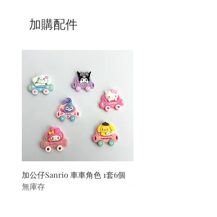
7/ 營業時間：請參考本網站
加購配件
加公仔Sanrio 車車角色 1套6個
加公仔 龍珠
無庫存
無庫存