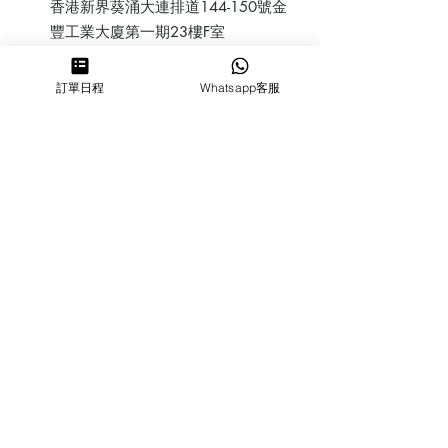
香港新界葵涌大連排道144-150號金
豐工業大廈第一期23樓F室
鰂魚涌店：暫時停業
訂單日程
Whatsapp客服
​營業時間
MON ～ SUN
1100-1830
6432 2700
cforcakebooking@gmail.com
查詢
常見問
題
人才招