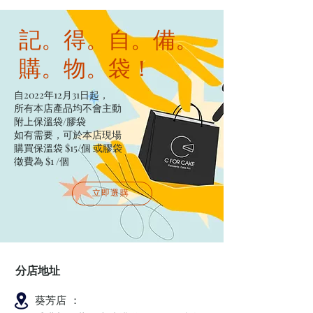
記。得。自。備。
購。物。袋！
自2022年12月31日起，
所有本店產品均不會主動
附上保溫袋/膠袋​
如有需要，可於本店現場
購買保溫袋 $15/個​ 或膠袋
徵費為 $1 /個
立即選購
分店地址
葵芳店 ：