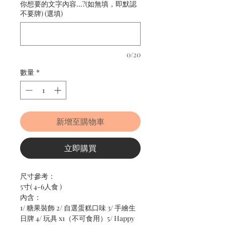
你想要的文字內容...?(如無填，即默認
不要牌) (選填)
0/20
數量
*
新增至購物車
立即購買
尺寸參考：
5寸( 4-6人食 )
內含：
1/ 糖果裝飾 2/ 自選蛋糕口味 3/ 手繪生
日牌 4/ 玩具 x1（不可食用）5/ Happy