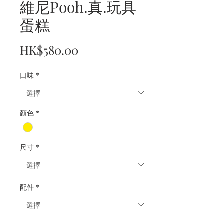
維尼Pooh.真.玩具
蛋糕
價
HK$580.00
格
口味
*
顏色
*
尺寸
*
配件
*