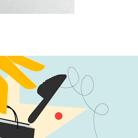
加公仔 龍珠
無庫存