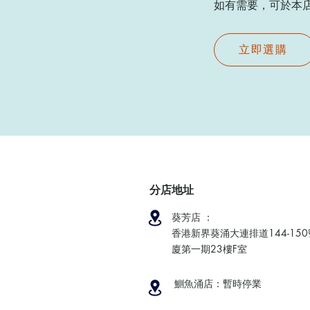
如有需要，可於本店現場
立即選購
分店地址
葵芳店 ：
香港新界葵涌大連排道144-15
廈第一期23樓F室
鰂魚涌店：暫時停業