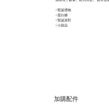
#聖誕禮物
#蛋白糖
#聖誕派對
#小甜品
加購配件