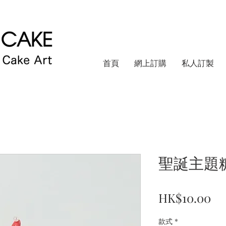
首頁
網上訂購
私人訂製
聖誕主題
價
HK$10.00
格
款式
*