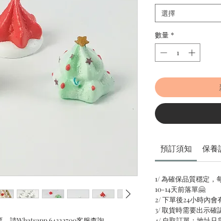
選擇
數量
*
預訂須知
保養
1/ 為確保品質穩定
10-14天前落單🤗
2/ 下單後24小時內
3/ 取貨時需要出示確
請Whatsapp
64322700
客服查詢。
4/ 自取訂單：地址