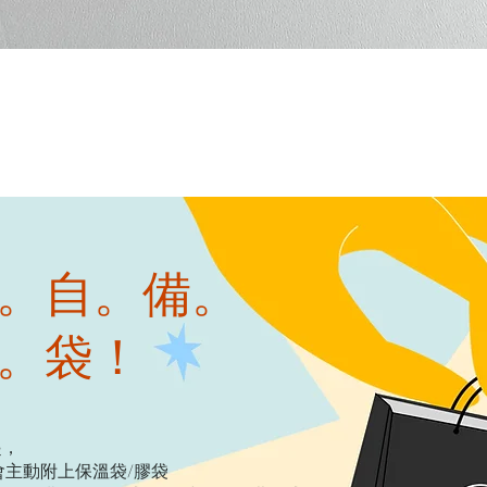
快速瀏覽
。自。備。
。袋！
起，
主動附上保溫袋/膠袋​