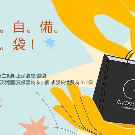
。自。備。
。袋！
起，
主動附上保溫袋/膠袋​
購買保溫袋 $15/個​ 或膠袋徵費為 $1 /個