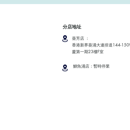
分店地址
葵芳店 ：
香港新界葵涌大連排道144-15
廈第一期23樓F室
鰂魚涌店：暫時停業