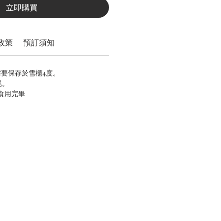
立即購買
政策
預訂須知
需要保存於雪櫃4度。
晃。
內食用完畢