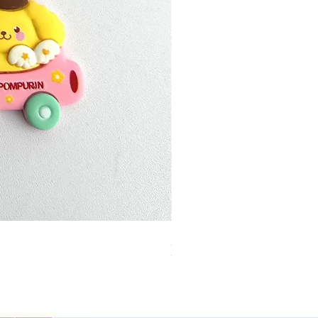
加公仔 龍珠
無庫存