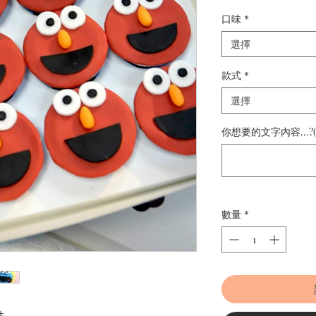
口味
*
選擇
款式
*
選擇
你想要的文字內容...?
數量
*
件。