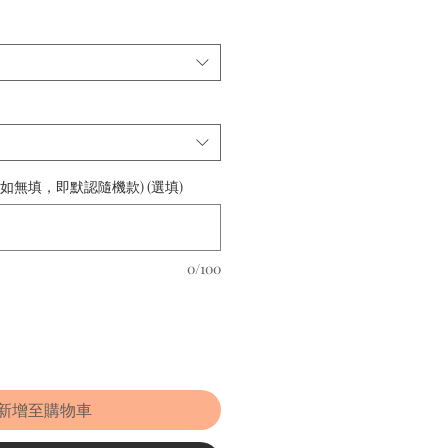
格
(如無填，即默認隨機款) (選填)
0/100
新增至購物車