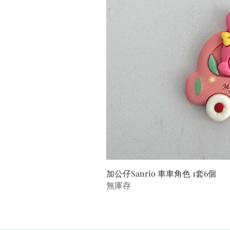
加公仔Sanrio 車車角色 1套6個
無庫存