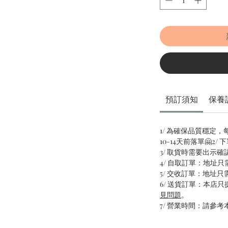
預訂須知
保養
1/ 為確保品質穩定
10-14天前落單🤗2
3/ 取貨時需要出示確
4/ 自取訂單：地址
5/ 交收訂單：地址
6/ 送貨訂單：本店
見問題
。
7/ 營業時間：請參考