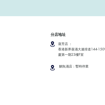
分店地址
葵芳店 ：
香港新界葵涌大連排道144-15
廈第一期23樓F室
鰂魚涌店：暫時停業