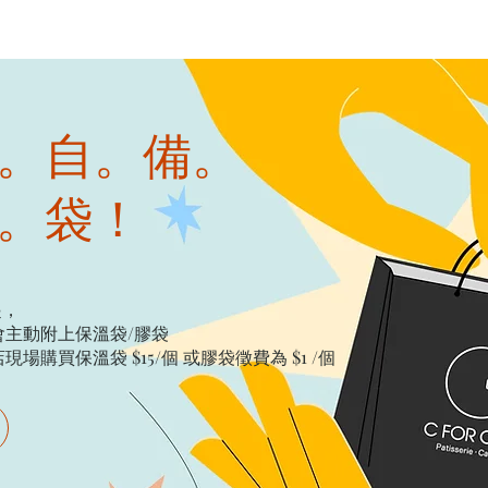
。自。備。
。袋！
起，
主動附上保溫袋/膠袋​
購買保溫袋 $15/個​ 或膠袋徵費為 $1 /個