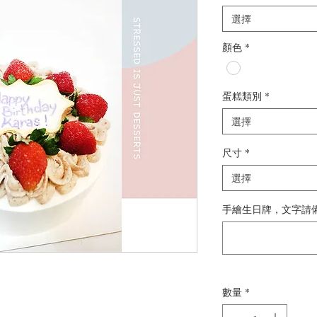
選擇
顏色
*
蛋糕類別
*
選擇
尺寸
*
選擇
手繪生日牌，文字請備註
數量
*