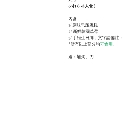
6寸( 6~8人食 )
內含：
1/ 原味忌廉蛋糕
2/ 新鮮韓國草莓
3/ 手繪生日牌，文字請備註：
*所有以上部分均
可食用
。
送：蠟燭、刀