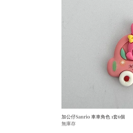
加公仔Sanrio 車車角色 1套6個
無庫存