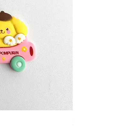
加公仔 龍珠
無庫存