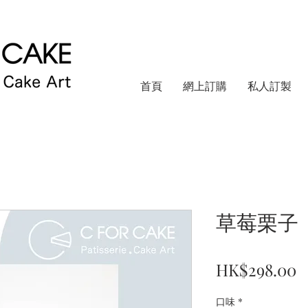
首頁
網上訂購
私人訂製
草莓栗子
HK$298.00
口味
*