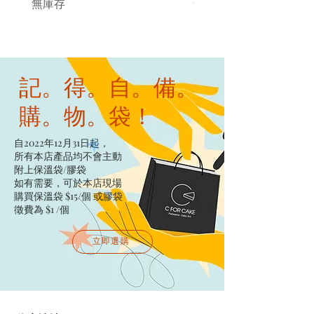
無庫存
無庫存
記。得。自。備。
購。物。袋！
自2022年12月31日起，
所有本店產品均不會主動
附上保溫袋/膠袋​
如有需要，可於本店現場
購買保溫袋 $15/個​ 或膠袋
徵費為 $1 /個
立即選購