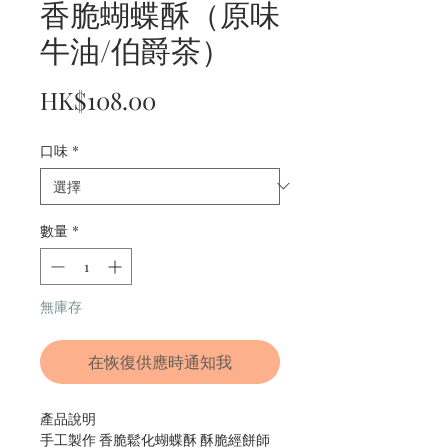
香脆蝴蝶酥（原味
牛油/伯爵茶）
價
HK$108.00
格
口味
*
數量
*
無庫存
在恢復供應時通知我
產品說明
手工製作 香脆鬆化蝴蝶酥 酥脆經餅師