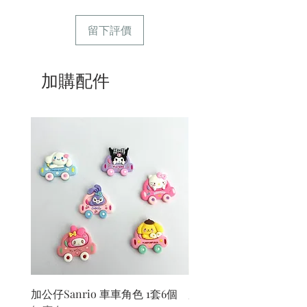
留下評價
加購配件
加公仔Sanrio 車車角色 1套6個
加公仔 龍珠