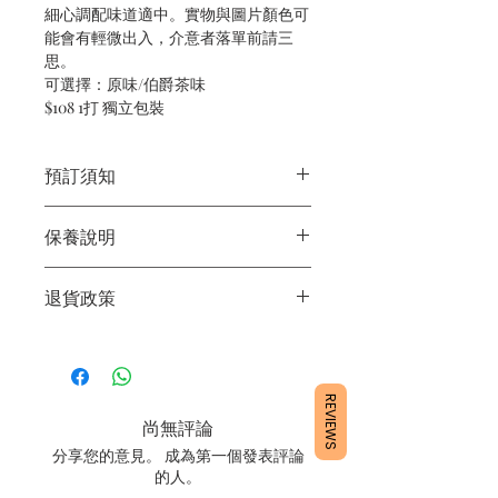
細心調配味道適中。實物與圖片顏色可
能會有輕微出入，介意者落單前請三
思。
可選擇：原味/伯爵茶味
$108 1打 獨立包裝
預訂須知
1/ 為確保品質穩定，每天訂單有限，指
保養說明
定日期取貨請提早10-14天前落單🤗 2/
下單後24小時內會有專人電郵確認訂單
1/ 請勿放室溫超過2小時
3/ 取貨時需要出示確認訊息 或 訂單編
退貨政策
2/ 最佳保存方法： 冰格。 食用前3-5分
號
鐘放回室溫即可。
4/ 自取訂單：地址只需要填寫【葵芳
所有產品均為新鮮手工製作，一經製
3/ 最佳保存期：建議10日內食用完畢
店】。
作，不設退換。
5/ 交收訂單：地址只需要填寫交收地
收貨時請檢查清楚，如有問題請先聯絡
REVIEWS
點。
我們查詢。
尚無評論
6/ 送貨訂單：本店只提供營業時間內送
C For Cake會保留最終決定權。
貨。運費請參考
常見問題
。
分享您的意見。 成為第一個發表評論
7/ 營業時間：請參考本網站
的人。