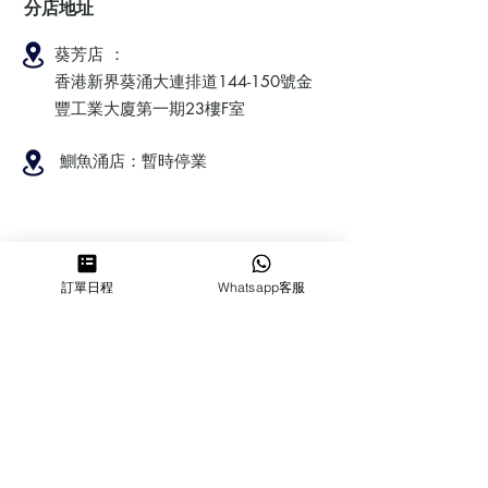
分店地址
葵芳店 ：
香港新界葵涌大連排道144-150號金
豐工業大廈第一期23樓F室
鰂魚涌店：暫時停業
​營業時間
訂單日程
Whatsapp客服
MON ～ SUN
1100-1830
6432 2700
cforcakebooking@gmail.com
查詢
常見問