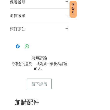
保養說明
REVIEWS
1/產品含蛋糕成分，需要保存於雪櫃4
退貨政策
度。
2/運送時避免大力搖晃。
所有產品均為新鮮手工製作，一經製
3/最佳保存期：3日內食用完畢
預訂須知
作，不設退換。
1/ 為確保品質穩定，每天訂單有限，指
定日期取貨請提早10-14天前落單🤗2/
下單後24小時內會有專人電郵確認訂單
3/ 取貨時需要出示確認訊息 或 訂單編
尚無評論
號
分享您的意見。 成為第一個發表評論
4/ 自取訂單：地址只需要填寫【葵芳
的人。
店】。
5/ 交收訂單：地址只需要填寫交收地
點。
留下評價
6/ 送貨訂單：本店只提供營業時間內送
貨。運費請參考
常見問題
7/ 營業時間：請參考本網站
加購配件