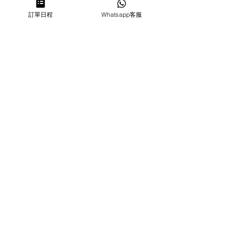
訂單日程
Whatsapp客服
​營業時間
MON ～ SUN
1100-1830
6432 2700
cforcakebooking@gmail.com
查詢
常見問
題
人才招
募
私隱政
策