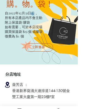
購。物。袋！
自2022年12月31日起，
所有本店產品均不會主動
附上保溫袋/膠袋​
如有需要，可於本店現場
購買保溫袋 $15/個​ 或膠袋
徵費為 $1 /個
立即選購
分店地址
葵芳店 ：
香港新界葵涌大連排道144-150號金
豐工業大廈第一期23樓F室
鰂魚涌店：暫時停業