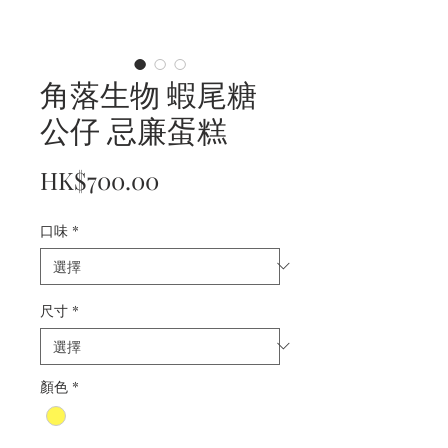
角落生物 蝦尾糖
公仔 忌廉蛋糕
價
HK$700.00
格
口味
*
尺寸
*
顏色
*