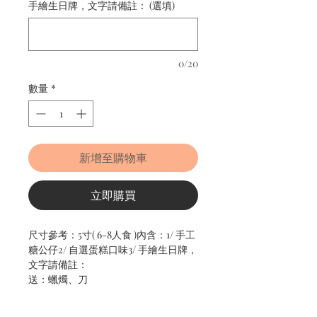
手繪生日牌，文字請備註： (選填)
0/20
數量
*
新增至購物車
立即購買
尺寸參考：5寸( 6-8人食 )內含：1/ 手工
糖公仔2/ 自選蛋糕口味3/ 手繪生日牌，
文字請備註：
送：蠟燭、刀