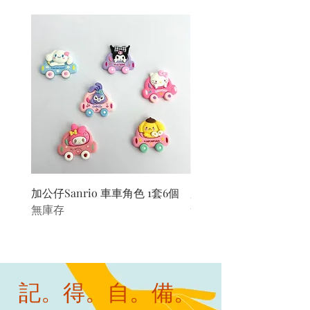
加公仔Sanrio 車車角色 1套6個
加公仔 龍珠
無庫存
無庫存
記。得。自。備。