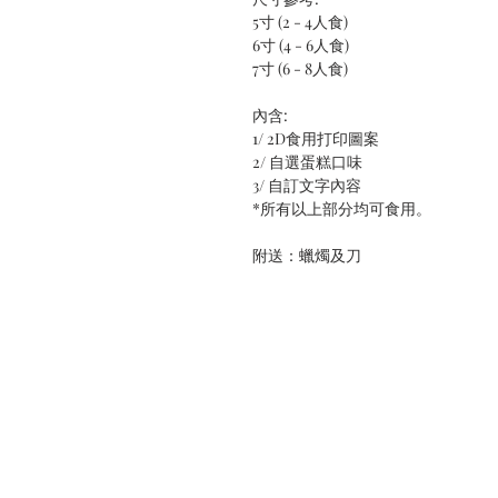
5寸 (2 - 4人食)
6寸 (4 - 6人食)
7寸 (6 - 8人食)
內含:
1/ 2D食用打印圖案
2/ 自選蛋糕口味
3/ 自訂文字內容
*所有以上部分均可食用。
附送：蠟燭及刀