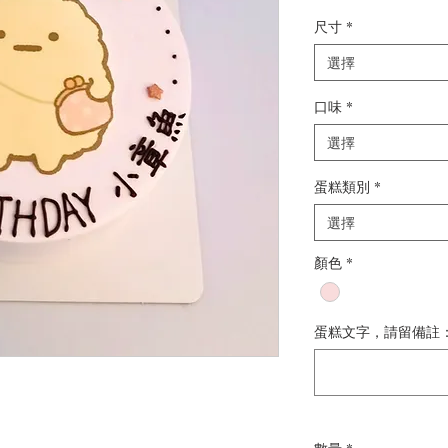
尺寸
*
選擇
口味
*
選擇
蛋糕類別
*
選擇
顏色
*
蛋糕文字，請留備註： 