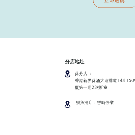
立即選購
分店地址
葵芳店 ：
香港新界葵涌大連排道144-15
廈第一期23樓F室
鰂魚涌店：暫時停業