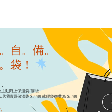
。自。備。
。袋！
起，
主動附上保溫袋/膠袋​
購買保溫袋 $15/個​ 或膠袋徵費為 $1 /個