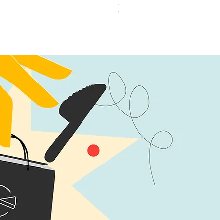
加公仔 龍珠
無庫存