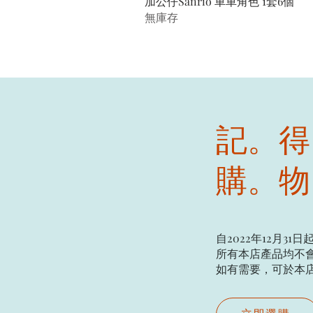
加公仔Sanrio 車車角色 1套6個
無庫存
記。得
購。物
自2022年12月31日
所有本店產品均不會
如有需要，可於本店現場