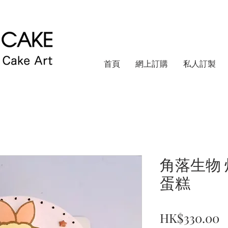
首頁
網上訂購
私人訂製
角落生物 
蛋糕
HK$330.00