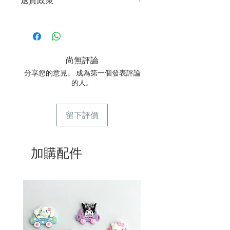
2/ 運送時避免大力搖晃
3/ 取貨時需要出示確認訊息 或 訂單編
3/ 最佳保存期：建議3日內食用完畢
號
所有產品均為新鮮手工製作，一經製
4/ 自取訂單：地址只需要填寫【葵芳
作，不設退換。
店】
5/ 交收訂單：地址只需要填寫交收地點
尚無評論
6/ 送貨訂單：本店只提供營業時間內送
貨。運費請參考
常見問題
。
分享您的意見。 成為第一個發表評論
7/ 營業時間：請參考本網站
的人。
留下評價
加購配件