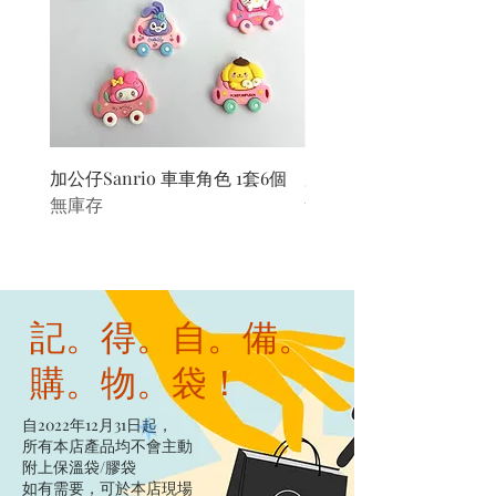
加公仔Sanrio 車車角色 1套6個
加公仔 龍珠
無庫存
無庫存
記。得。自。備。
購。物。袋！
自2022年12月31日起，
所有本店產品均不會主動
附上保溫袋/膠袋​
如有需要，可於本店現場