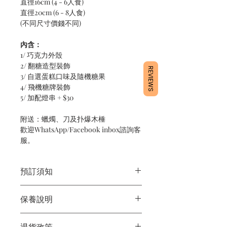
直徑16cm (4 - 6人食)
直徑20cm (6 - 8人食)
(不同尺寸價錢不同)
內含：
1/ 巧克力外殼
2/ 翻糖造型裝飾
REVIEWS
3/ 自選蛋糕口味及隨機糖果
4/ 飛機糖牌裝飾
5/ 加配燈串 + $30
附送：蠟燭、刀及扑爆木棰
歡迎WhatsApp/Facebook inbox諮詢客
服。
預訂須知
1/ 為確保品質穩定，每天訂單有限，指
保養說明
定日期取貨請提早10 -1 4天前落單🤗
2/ 下單後24小時內會有專人電郵確認訂
1/ 產品含蛋糕成分，需要保存於0 - 4度
單
退貨政策