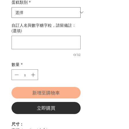
蛋糕類別
*
自訂人名與數字糖字粒，請留備註：
(選填)
0/12
數量
*
新增至購物車
立即購買
尺寸：