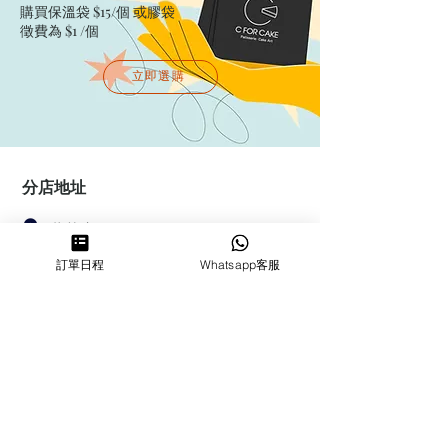
購買保溫袋 $15/個​ 或膠袋
徵費為 $1 /個
立即選購
分店地址
葵芳店 ：
香港新界葵涌大連排道144-150號金
訂單日程
Whatsapp客服
豐工業大廈第一期23樓F室
鰂魚涌店：暫時停業
​營業時間