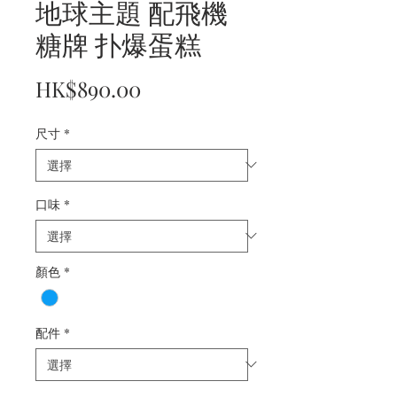
地球主題 配飛機
糖牌 扑爆蛋糕
價
HK$890.00
格
尺寸
*
口味
*
顏色
*
配件
*