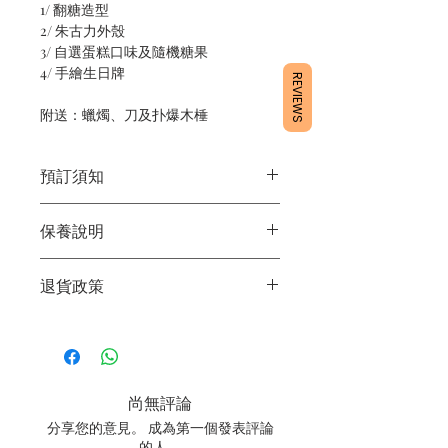
1/ 翻糖造型
2/ 朱古力外殼
3/ 自選蛋糕口味及隨機糖果
4/ 手繪生日牌
REVIEWS
附送：蠟燭、刀及扑爆木棰
預訂須知
1/ 為確保品質穩定，每天訂單有限，指
保養說明
定日期取貨請提早10 - 14天前落單🤗
2/ 下單後24小時內會有專人電郵確認訂
1/ 產品含蛋糕成分，需要保存於0 - 4度
單
退貨政策
2/ 運送時避免大力搖晃
3/ 取貨時需要出示確認訊息 或 訂單編
3/ 最佳保存期：建議3日內食用完畢
號
所有產品均為新鮮手工製作，一經製
4/ 自取訂單：地址只需要填寫【葵芳
作，不設退換。
店】
5/ 交收訂單：地址只需要填寫交收地點
尚無評論
6/ 送貨訂單：本店只提供營業時間內送
貨。運費請參考
常見問題
。
分享您的意見。 成為第一個發表評論
7/ 營業時間：請參考本網站
的人。