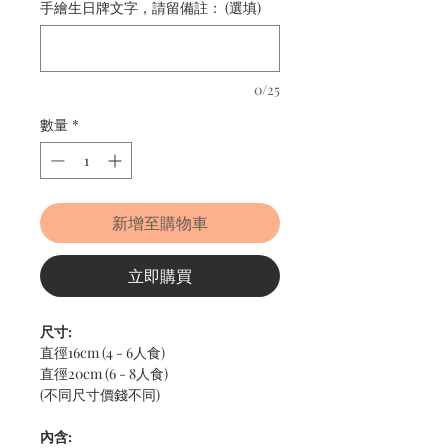
手繪生日牌文字，請留備註： (選填)
0/25
數量
*
新增至購物車
立即購買
尺寸:
直徑16cm (4 - 6人食)
直徑20cm (6 - 8人食)
(不同尺寸價錢不同)
內含: