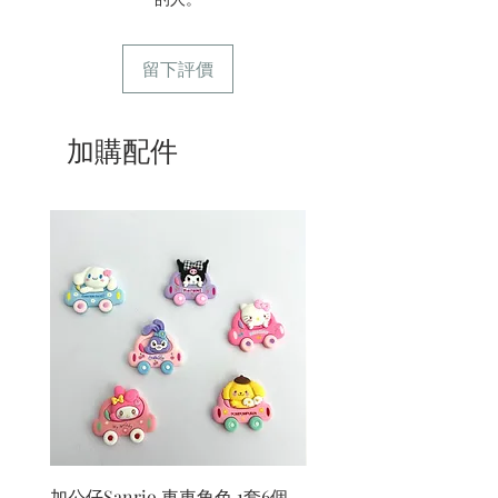
留下評價
加購配件
加公仔Sanrio 車車角色 1套6個
加公仔 龍珠