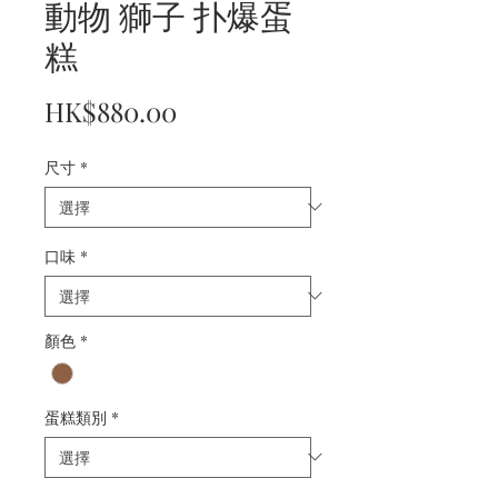
動物 獅子 扑爆蛋
糕
價
HK$880.00
格
尺寸
*
口味
*
顏色
*
蛋糕類別
*