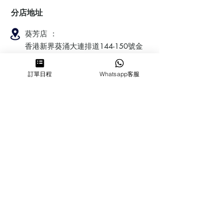
分店地址
葵芳店 ：
香港新界葵涌大連排道144-150號金
豐工業大廈第一期23樓F室
訂單日程
Whatsapp客服
鰂魚涌店：暫時停業
​營業時間
MON ～ SUN
1100-1830
6432 2700
cforcakebooking@gmail.com
查詢