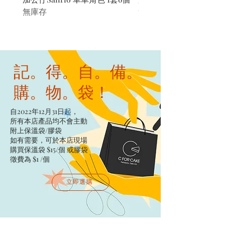
無庫存
無庫存
記。得。自。備。
購。物。袋！
自2022年12月31日起，
所有本店產品均不會主動
附上保溫袋/膠袋​
如有需要，可於本店現場
購買保溫袋 $15/個​ 或膠袋
徵費為 $1 /個
立即選購