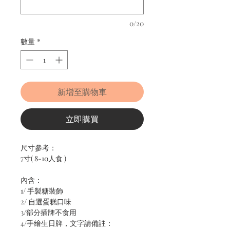
0/20
數量
*
新增至購物車
立即購買
尺寸參考：
7寸( 8-10人食 )
內含：
1/ 手製糖裝飾
2/ 自選蛋糕口味
3/部分插牌不食用
4/手繪生日牌，文字請備註：