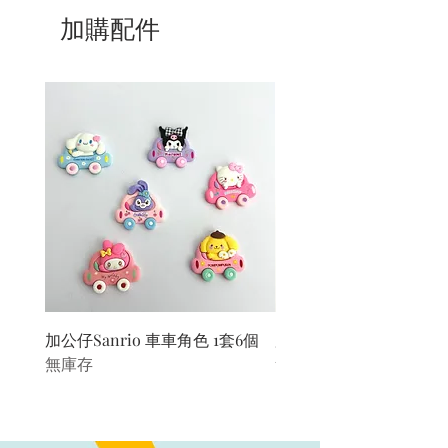
加購配件
加公仔Sanrio 車車角色 1套6個
加公仔 龍珠
無庫存
無庫存