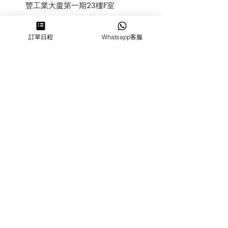
豐工業大廈第一期23樓F室
鰂魚涌店：暫時停業
訂單日程
Whatsapp客服
​營業時間
MON ～ SUN
1100-1830
6432 2700
cforcakebooking@gmail.com
查詢
常見問
題
人才招
募