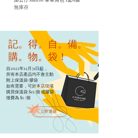
無庫存
無庫存
記。得。自。備。
購。物。袋！
自2022年12月31日起，
所有本店產品均不會主動
附上保溫袋/膠袋​
如有需要，可於本店現場
購買保溫袋 $15/個​ 或膠袋
徵費為 $1 /個
立即選購