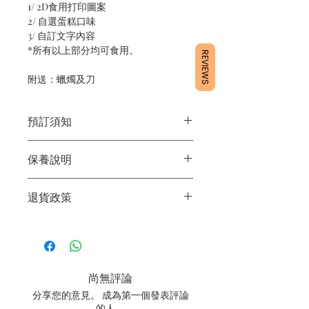
1/ 2D食用打印圖案
2/ 自選蛋糕口味
3/ 自訂文字內容
*所有以上部分均可食用。
REVIEWS
附送：蠟燭及刀
預訂須知
1/ 為確保品質穩定，每天訂單有限，指
保養說明
定日期取貨請提早10 - 14天前落單🤗
2/ 下單後24小時內會有專人電郵確認訂
1/ 產品含蛋糕成分，需要保存於0 - 4度
單
退貨政策
2/ 運送時避免大力搖晃
3/ 取貨時需要出示確認訊息 或 訂單編
3/ 最佳保存期：建議3日內食用完畢
號
所有產品均為新鮮手工製作，一經製
4/ 自取訂單：地址只需要填寫【葵芳
作，不設退換。
店】
5/ 交收訂單：地址只需要填寫交收地點
尚無評論
6/ 送貨訂單：本店只提供營業時間內送
貨。運費請參考
常見問題
。
分享您的意見。 成為第一個發表評論
7/ 營業時間：請參考本網站
的人。