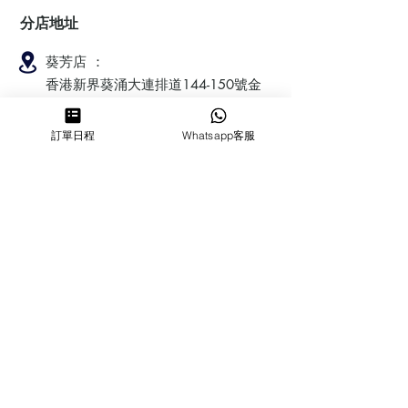
分店地址
葵芳店 ：
香港新界葵涌大連排道144-150號金
豐工業大廈第一期23樓F室
訂單日程
Whatsapp客服
鰂魚涌店：暫時停業
​營業時間
MON ～ SUN
1100-1830
6432 2700
cforcakebooking@gmail.com
查詢