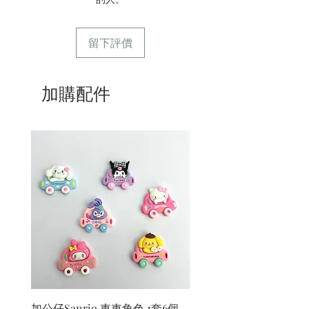
留下評價
加購配件
加公仔Sanrio 車車角色 1套6個
加公仔 龍珠