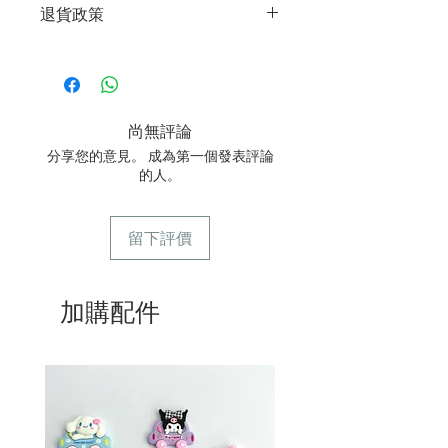
單
退貨政策
2/ 運送時避免大力搖晃
3/ 取貨時需要出示確認訊息 或 訂單編
3/ 最佳保存期：建議3日內食用完畢
號
所有產品均為新鮮手工製作，一經製
4/ 自取訂單：地址只需要填寫【葵芳
作，不設退換。
店】
5/ 交收訂單：地址只需要填寫交收地點
尚無評論
6/ 送貨訂單：本店只提供營業時間內送
貨。運費請參考
常見問題
。
分享您的意見。 成為第一個發表評論
7/ 營業時間：請參考本網站
的人。
留下評價
加購配件