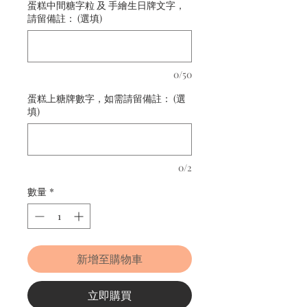
蛋糕中間糖字粒 及 手繪生日牌文字，
請留備註： (選填)
0/50
蛋糕上糖牌數字，如需請留備註： (選
填)
0/2
數量
*
新增至購物車
立即購買