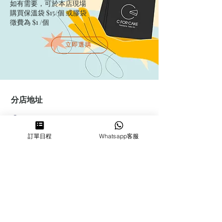
如有需要，可於本店現場
購買保溫袋 $15/個​ 或膠袋
徵費為 $1 /個
立即選購
分店地址
葵芳店 ：
香港新界葵涌大連排道144-150號金
訂單日程
Whatsapp客服
豐工業大廈第一期23樓F室
鰂魚涌店：暫時停業
​營業時間