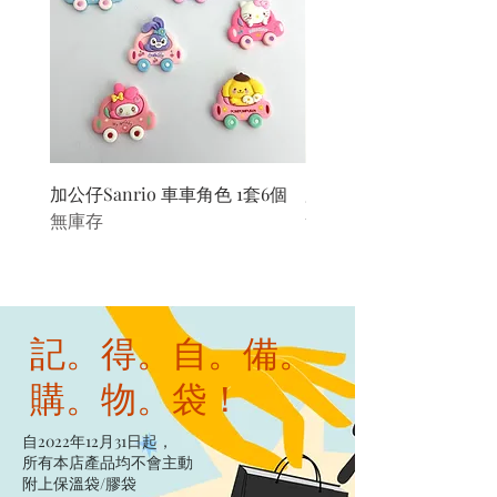
加公仔Sanrio 車車角色 1套6個
加公仔 龍珠
無庫存
無庫存
記。得。自。備。
購。物。袋！
自2022年12月31日起，
所有本店產品均不會主動
附上保溫袋/膠袋​