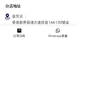
分店地址
葵芳店 ：
香港新界葵涌大連排道144-150號金
豐工業大廈第一期23樓F室
訂單日程
Whatsapp客服
鰂魚涌店：暫時停業
​營業時間
MON ～ SUN
1100-1830
6432 2700
cforcakebooking@gmail.com
查詢