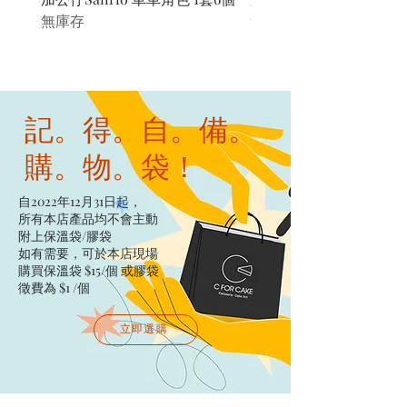
無庫存
無庫存
記。得。自。備。
購。物。袋！
自2022年12月31日起，
所有本店產品均不會主動
附上保溫袋/膠袋​
如有需要，可於本店現場
購買保溫袋 $15/個​ 或膠袋
徵費為 $1 /個
立即選購