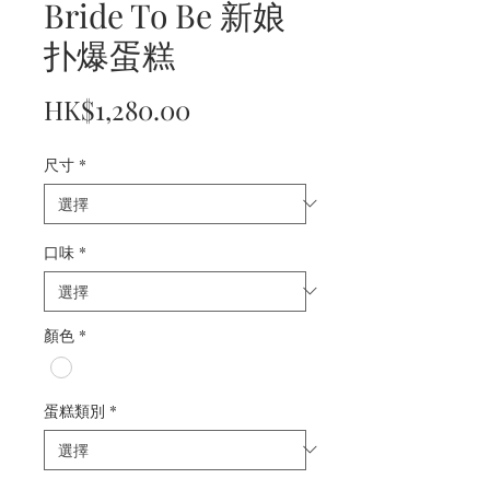
Bride To Be 新娘
扑爆蛋糕
價
HK$1,280.00
格
尺寸
*
口味
*
顏色
*
蛋糕類別
*