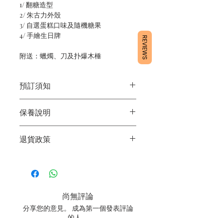
1/ 翻糖造型
2/ 朱古力外殼
3/ 自選蛋糕口味及隨機糖果
4/ 手繪生日牌
REVIEWS
附送：蠟燭、刀及扑爆木棰
預訂須知
1/ 為確保品質穩定，每天訂單有限，指
保養說明
定日期取貨請提早10 - 14天前落單🤗
2/ 下單後24小時內會有專人電郵確認訂
1/ 產品含蛋糕成分，需要保存於0 - 4度
單
退貨政策
2/ 運送時避免大力搖晃
3/ 取貨時需要出示確認訊息 或 訂單編
3/ 最佳保存期：建議3日內食用完畢
號
所有產品均為新鮮手工製作，一經製
4/ 自取訂單：地址只需要填寫【葵芳
作，不設退換。
店】
5/ 交收訂單：地址只需要填寫交收地點
尚無評論
6/ 送貨訂單：本店只提供營業時間內送
貨。運費請參考
常見問題
。
分享您的意見。 成為第一個發表評論
7/ 營業時間：請參考本網站
的人。