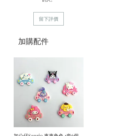
留下評價
加購配件
加公仔Sanrio 車車角色 1套6個
加公仔 龍珠