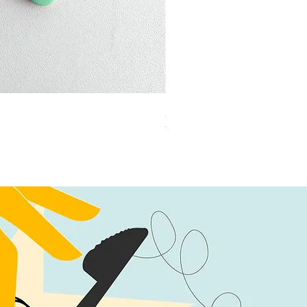
加公仔 龍珠
無庫存