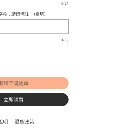
0/25
粒，請留備註： (選填)
0/25
新增至購物車
立即購買
說明
退貨政策