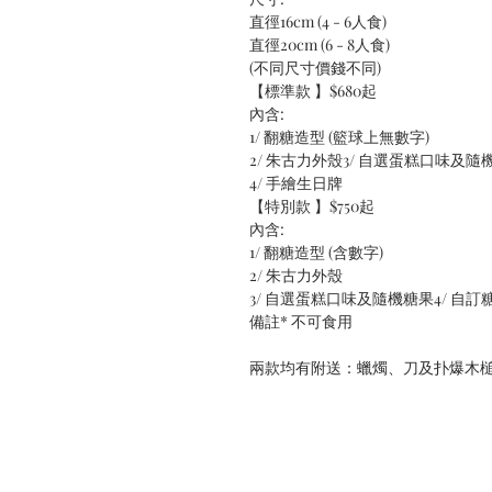
直徑16cm (4 - 6人食)
直徑20cm (6 - 8人食)
(不同尺寸價錢不同)
【標準款 】$680起
內含:
1/ 翻糖造型 (籃球上無數字)
2/ 朱古力外殼3/ 自選蛋糕口味及隨
4/ 手繪生日牌
【特別款 】$750起
內含:
1/ 翻糖造型 (含數字)
2/ 朱古力外殼
3/ 自選蛋糕口味及隨機糖果4/ 自訂糖字
備註* 不可食用
兩款均有附送：蠟燭、刀及扑爆木