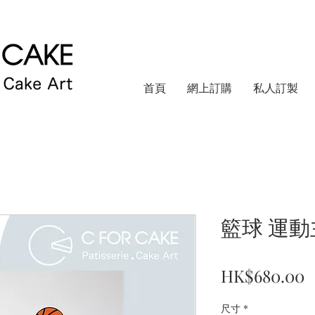
首頁
網上訂購
私人訂製
籃球 運動
HK$680.00
尺寸
*