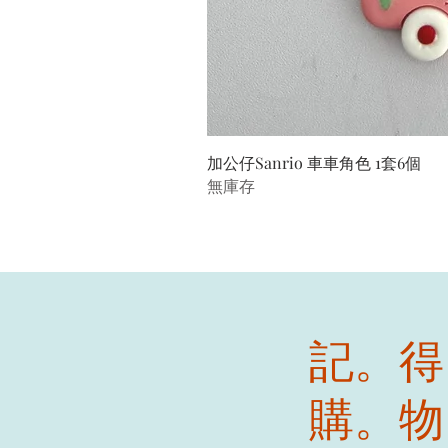
加公仔Sanrio 車車角色 1套6個
無庫存
記。得
購。物