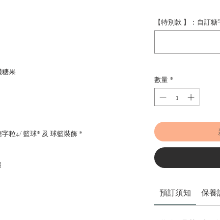
【特別款 】：自訂糖字
機糖果
數量
*
粒4/ 籃球* 及 球籃裝飾 *
槌
預訂須知
保養