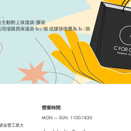
起，
主動附上保溫袋/膠袋​
購買保溫袋 $15/個​ 或膠袋徵費為 $1 /個
​營業時間
MON ～ SUN 1100-1830
0號金豐工業大