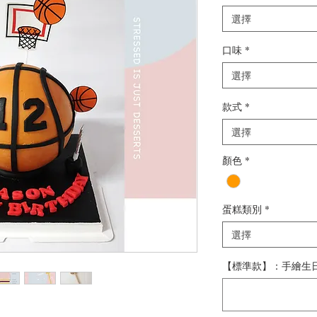
選擇
口味
*
選擇
款式
*
選擇
顏色
*
蛋糕類別
*
選擇
【標準款】：手繪生日