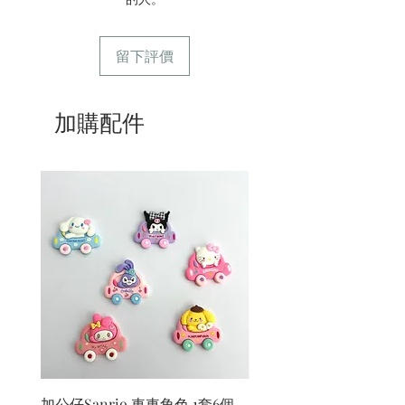
留下評價
加購配件
加公仔Sanrio 車車角色 1套6個
加公仔 龍珠