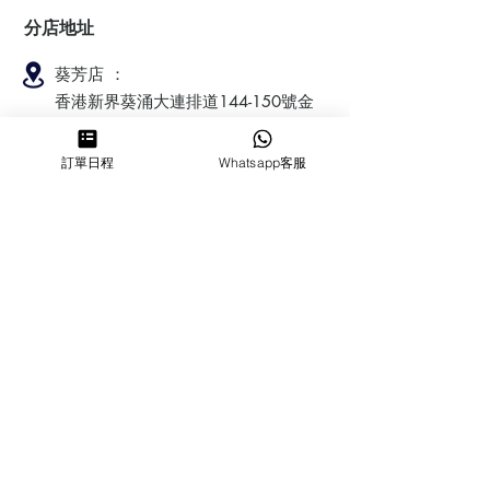
分店地址
葵芳店 ：
香港新界葵涌大連排道144-150號金
豐工業大廈第一期23樓F室
訂單日程
Whatsapp客服
鰂魚涌店：暫時停業
​營業時間
MON ～ SUN
1100-1830
6432 2700
cforcakebooking@gmail.com
查詢