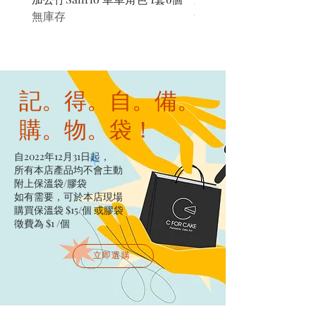
無庫存
無庫存
記。得。自。備。
購。物。袋！
自2022年12月31日起，
所有本店產品均不會主動
附上保溫袋/膠袋​
如有需要，可於本店現場
購買保溫袋 $15/個​ 或膠袋
徵費為 $1 /個
立即選購