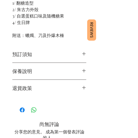
1/ 翻糖造型
2/ 朱古力外殼
3/ 自選蛋糕口味及隨機糖果
4/ 生日牌
REVIEWS
附送：蠟燭、刀及扑爆木棰
預訂須知
1/ 為確保品質穩定，每天訂單有限，指
保養說明
定日期取貨請提早10 - 14天前落單🤗
2/ 下單後24小時內會有專人電郵確認訂
1/ 產品含蛋糕成分，需要保存於0 - 4度
單
退貨政策
2/ 運送時避免大力搖晃
3/ 取貨時需要出示確認訊息 或 訂單編
3/ 最佳保存期：建議3日內食用完畢
號
所有產品均為新鮮手工製作，一經製
4/ 自取訂單：地址只需要填寫【葵芳
作，不設退換。
店】
5/ 交收訂單：地址只需要填寫交收地點
尚無評論
6/ 送貨訂單：本店只提供營業時間內送
貨。運費請參考
常見問題
。
分享您的意見。 成為第一個發表評論
7/ 營業時間：請參考本網站
的人。