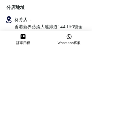
分店地址
葵芳店 ：
香港新界葵涌大連排道144-150號金
豐工業大廈第一期23樓F室
訂單日程
Whatsapp客服
鰂魚涌店：暫時停業
​營業時間
MON ～ SUN
1100-1830
6432 2700
cforcakebooking@gmail.com
查詢