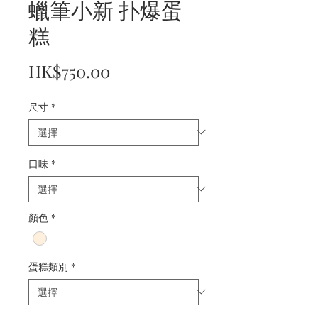
蠟筆小新 扑爆蛋
糕
價
HK$750.00
格
尺寸
*
口味
*
顏色
*
蛋糕類別
*