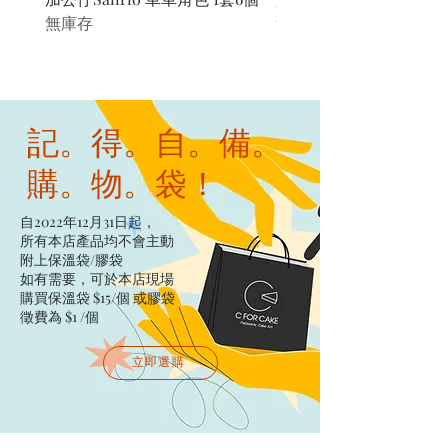
無庫存
無庫存
記。得。自。備。
購。物。袋！
自2022年12月31日起，
所有本店產品均不會主動
附上保溫袋/膠袋​
如有需要，可於本店現場
購買保溫袋 $15/個​ 或膠袋
徵費為 $1 /個
立即選購