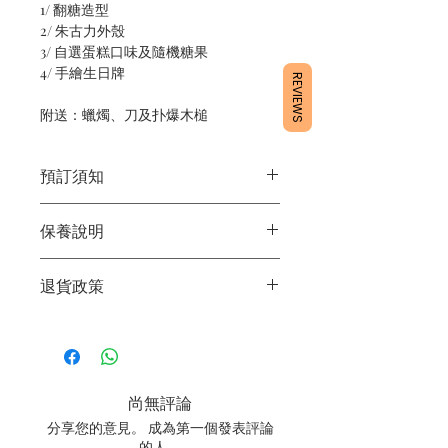
1/ 翻糖造型
2/ 朱古力外殼
3/ 自選蛋糕口味及隨機糖果
4/ 手繪生日牌
REVIEWS
附送：蠟燭、刀及扑爆木槌
預訂須知
1/ 為確保品質穩定，每天訂單有限，指
保養說明
定日期取貨請提早10 - 14天前落單🤗
2/ 下單後24小時內會有專人電郵確認訂
1/ 產品含蛋糕成分，需要保存於0 - 4度
單
退貨政策
2/ 運送時避免大力搖晃
3/ 取貨時需要出示確認訊息 或 訂單編
3/ 最佳保存期：建議3日內食用完畢
號
所有產品均為新鮮手工製作，一經製
4/ 自取訂單：地址只需要填寫【葵芳
作，不設退換。
店】
5/ 交收訂單：地址只需要填寫交收地點
尚無評論
6/ 送貨訂單：本店只提供營業時間內送
貨。運費請參考
常見問題
。
分享您的意見。 成為第一個發表評論
7/ 營業時間：請參考本網站
的人。