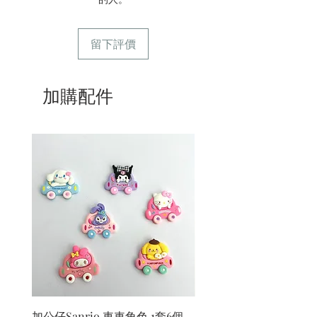
留下評價
加購配件
加公仔Sanrio 車車角色 1套6個
加公仔 龍珠