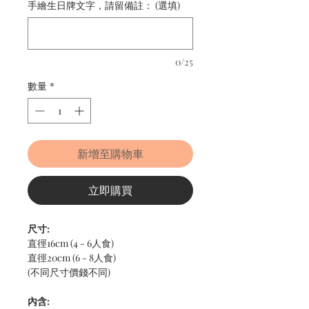
手繪生日牌文字，請留備註： (選填)
0/25
數量
*
新增至購物車
立即購買
尺寸:
直徑16cm (4 - 6人食)
直徑20cm (6 - 8人食)
(不同尺寸價錢不同)
內含: