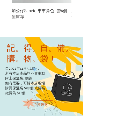
加公仔Sanrio 車車角色 1套6個
加公仔 龍珠
無庫存
無庫存
記。得。自。備。
購。物。袋！
自2022年12月31日起，
所有本店產品均不會主動
附上保溫袋/膠袋​
如有需要，可於本店現場
購買保溫袋 $15/個​ 或膠袋
徵費為 $1 /個
立即選購