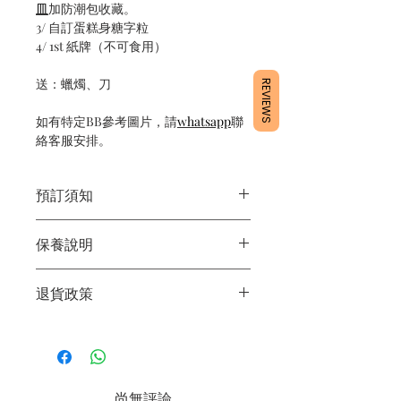
皿
加防潮包收藏。
3/ 自訂蛋糕身糖字粒
4/ 1st 紙牌（不可食用）
送：蠟燭、刀
REVIEWS
如有特定BB參考圖片，請
whatsapp
聯
絡客服安排。
預訂須知
1/ 為確保品質穩定，每天訂單有限，指
保養說明
定日期取貨請提早10-14天前落單
2/ 下單後24小時內會有專人電郵確認訂
1/產品含蛋糕成分，需要保存於0～4
單
退貨政策
度。
3/ 取貨時需要出示確認訊息 或 訂單編
2/運送時避免大力搖晃。
號
所有產品均為新鮮手工製作，一經製
3/最佳保存期：建議3日內食用完畢
4/ 自取訂單：地址只需要填寫【葵芳
作，不設退換。
店】。
5/ 交收訂單：地址只需要填寫交收地
尚無評論
點。