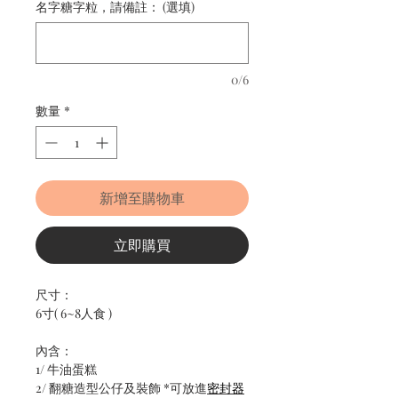
名字糖字粒，請備註： (選填)
0/6
數量
*
新增至購物車
立即購買
尺寸：
6寸( 6~8人食 )
內含：
1/ 牛油蛋糕
2/ 翻糖造型公仔及裝飾 *可放進
密封器