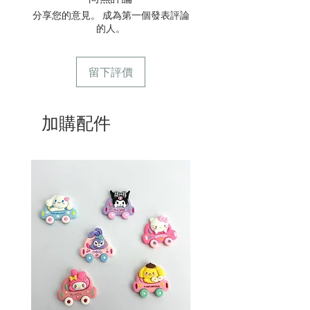
6/ 送貨訂單：本店只提供營業時間內送
分享您的意見。 成為第一個發表評論
貨。運費請參考
常見問題
。
的人。
7/ 營業時間：請參考本網站
留下評價
加購配件