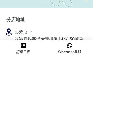
分店地址
葵芳店 ：
香港新界葵涌大連排道144-150號金
豐工業大廈第一期23樓F室
訂單日程
Whatsapp客服
鰂魚涌店：暫時停業
​營業時間
MON ～ SUN
1100-1830
6432 2700
cforcakebooking@gmail.com