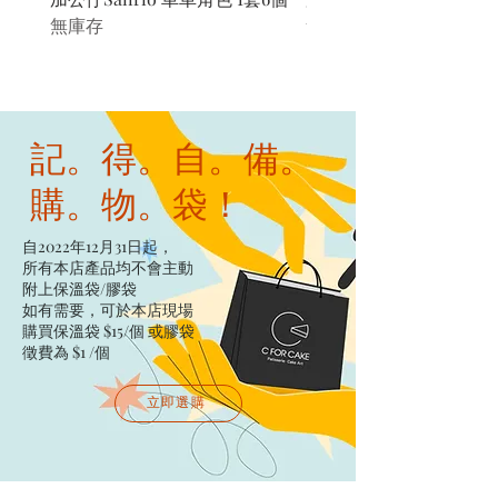
無庫存
無庫存
記。得。自。備。
購。物。袋！
自2022年12月31日起，
所有本店產品均不會主動
附上保溫袋/膠袋​
如有需要，可於本店現場
購買保溫袋 $15/個​ 或膠袋
徵費為 $1 /個
立即選購