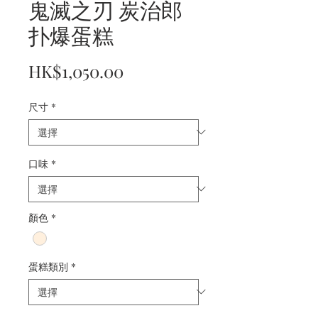
鬼滅之刃 炭治郎
扑爆蛋糕
價
HK$1,050.00
格
尺寸
*
口味
*
顏色
*
蛋糕類別
*