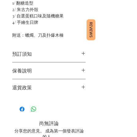
1/ 翻糖造型
2/ 朱古力外殼
3/ 自選蛋糕口味及隨機糖果
4/ 手繪生日牌
REVIEWS
附送：蠟燭、刀及扑爆木棰
預訂須知
1/ 為確保品質穩定，每天訂單有限，指
保養說明
定日期取貨請提早10 - 14天前落單🤗
2/ 下單後24小時內會有專人電郵確認訂
1/ 產品含蛋糕成分，需要保存於0 - 4度
單
退貨政策
2/ 運送時避免大力搖晃
3/ 取貨時需要出示確認訊息 或 訂單編
3/ 最佳保存期：建議3日內食用完畢
號
所有產品均為新鮮手工製作，一經製
4/ 自取訂單：地址只需要填寫【葵芳
作，不設退換。
店】
5/ 交收訂單：地址只需要填寫交收地點
尚無評論
6/ 送貨訂單：本店只提供營業時間內送
貨。運費請參考
常見問題
。
分享您的意見。 成為第一個發表評論
7/ 營業時間：請參考本網站
的人。