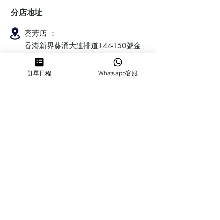
分店地址
葵芳店 ：
香港新界葵涌大連排道144-150號金
豐工業大廈第一期23樓F室
訂單日程
Whatsapp客服
鰂魚涌店：暫時停業
​營業時間
MON ～ SUN
1100-1830
6432 2700
cforcakebooking@gmail.com
查詢