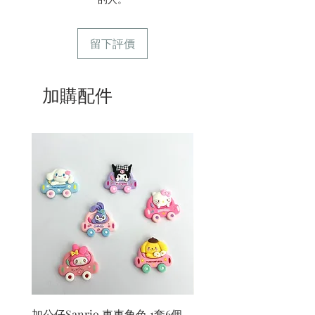
留下評價
加購配件
加公仔Sanrio 車車角色 1套6個
加公仔 龍珠