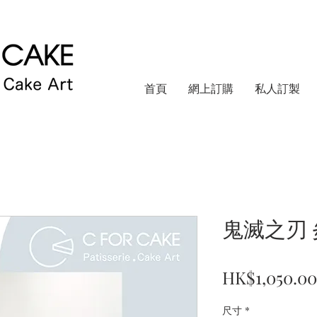
首頁
網上訂購
私人訂製
鬼滅之刃 
HK$1,050.00
尺寸
*