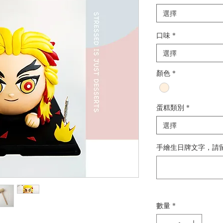
選擇
口味
*
選擇
顏色
*
蛋糕類別
*
選擇
手繪生日牌文字，請
數量
*