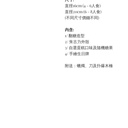
直徑16cm (4 - 6人食)
直徑20cm (6 - 8人食)
(不同尺寸價錢不同)
內含:
1/ 翻糖造型
2/ 朱古力外殼
3/ 自選蛋糕口味及隨機糖果
4/ 手繪生日牌
附送：蠟燭、刀及扑爆木棰