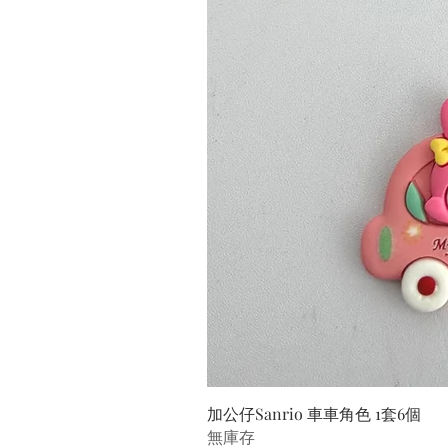
加公仔Sanrio 車車角色 1套6個
無庫存