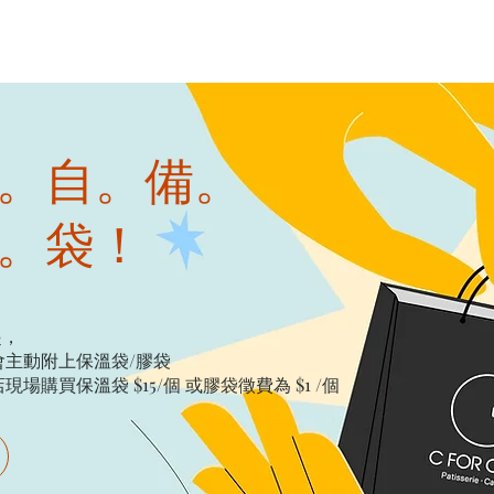
。自。備。
。袋！
起，
主動附上保溫袋/膠袋​
購買保溫袋 $15/個​ 或膠袋徵費為 $1 /個