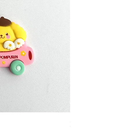
加公仔 龍珠
無庫存