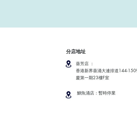
分店地址
葵芳店 ：
香港新界葵涌大連排道144-15
廈第一期23樓F室
鰂魚涌店：暫時停業