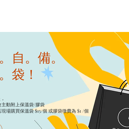
。自。備。
。袋！
起，
主動附上保溫袋/膠袋​
購買保溫袋 $15/個​ 或膠袋徵費為 $1 /個