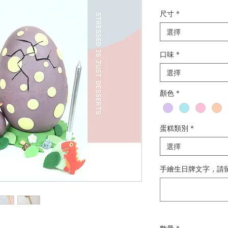
尺寸
*
選擇
口味
*
選擇
顏色
*
蛋糕類別
*
選擇
手繪生日牌文字，請留