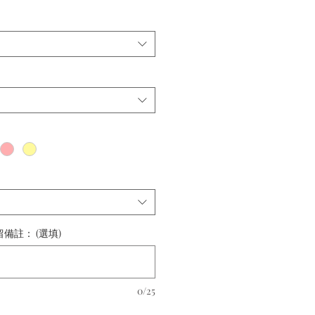
格
備註： (選填)
0/25