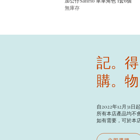
加公仔Sanrio 車車角色 1套6個
無庫存
記。得
購。物
自2022年12月31日
所有本店產品均不會
如有需要，可於本店現場