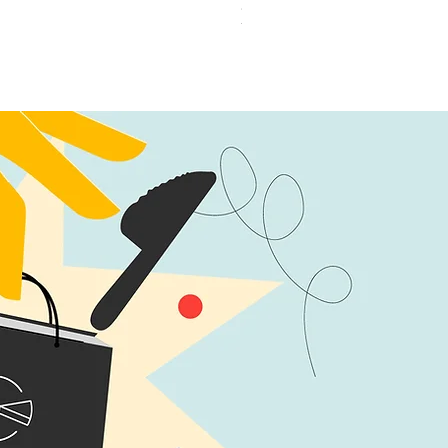
加公仔 龍珠
無庫存