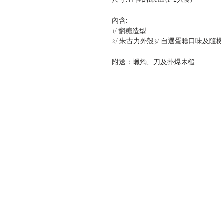
內含:
1/ 翻糖造型
2/ 朱古力外殼3/ 自選蛋糕口味及隨
附送：蠟燭、刀及扑爆木槌