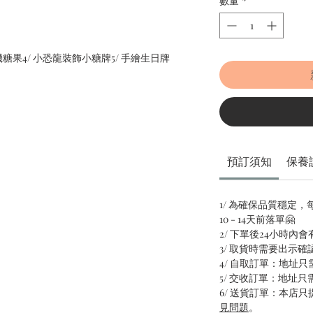
數量
*
機糖果4/ 小恐龍裝飾小糖牌5/ 手繪生日牌
預訂須知
保養
1/ 為確保品質穩定
10 - 14天前落單🤗
2/ 下單後24小時內
3/ 取貨時需要出示確
4/ 自取訂單：地址
5/ 交收訂單：地址
6/ 送貨訂單：本店
見問題
。