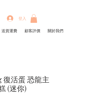
登入
送貨運費
顧客評價
關於我們
Egg 復活蛋 恐龍主
 (迷你)
價