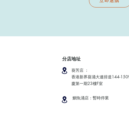
立即選購
分店地址
葵芳店 ：
香港新界葵涌大連排道144-15
廈第一期23樓F室
鰂魚涌店：暫時停業