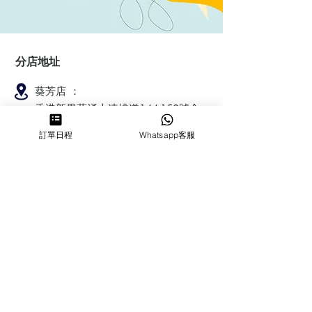
分店地址
葵芳店 ：
香港新界葵涌大連排道144-150號金
豐工業大廈第一期23樓F室
訂單日程
Whatsapp客服
鰂魚涌店：暫時停業
​營業時間
MON ～ SUN
1100-1830
6432 2700