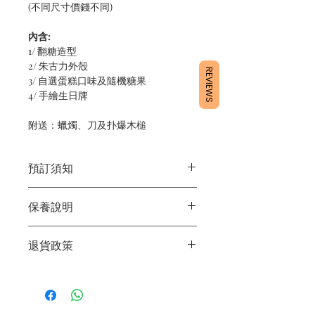
(不同尺寸價錢不同)
內含:
1/ 翻糖造型
2/ 朱古力外殼
REVIEWS
3/ 自選蛋糕口味及隨機糖果
4/ 手繪生日牌
附送：蠟燭、刀及扑爆木槌
預訂須知
1/ 為確保品質穩定，每天訂單有限，指
保養說明
定日期取貨請提早10 - 14天前落單🤗
2/ 下單後24小時內會有專人電郵確認訂
1/ 產品含蛋糕成分，需要保存於0 - 4度
單
退貨政策
2/ 運送時避免大力搖晃
3/ 取貨時需要出示確認訊息 或 訂單編
3/ 最佳保存期：建議3日內食用完畢
號
所有產品均為新鮮手工製作，一經製
4/ 自取訂單：地址只需要填寫【葵芳
作，不設退換。
店】
5/ 交收訂單：地址只需要填寫交收地點