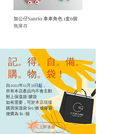
加公仔Sanrio 車車角色 1套6個
加公仔 龍珠
無庫存
無庫存
記。得。自。備。
購。物。袋！
自2022年12月31日起，
所有本店產品均不會主動
附上保溫袋/膠袋​
如有需要，可於本店現場
購買保溫袋 $15/個​ 或膠袋
徵費為 $1 /個
立即選購