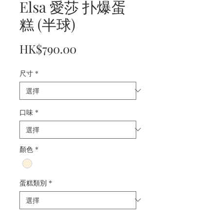
Elsa 愛莎 扑爆蛋
糕 (半球)
價
HK$790.00
格
尺寸
*
口味
*
顏色
*
蛋糕類別
*