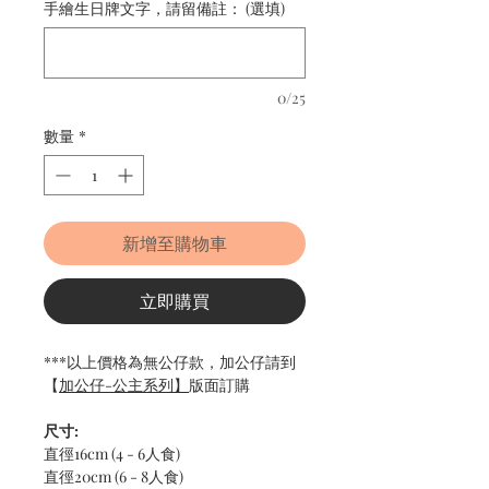
手繪生日牌文字，請留備註： (選填)
0/25
數量
*
新增至購物車
立即購買
***以上價格為無公仔款，加公仔請到
【
加公仔-公主系列】
版面訂購
尺寸:
直徑16cm (4 - 6人食)
直徑20cm (6 - 8人食)