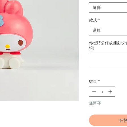
選擇
款式
*
選擇
你想將公仔放裡面/外
填)
數量
*
無庫存
在