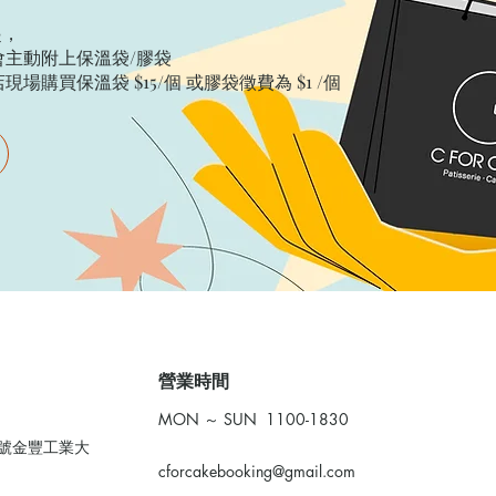
起，
主動附上保溫袋/膠袋​
購買保溫袋 $15/個​ 或膠袋徵費為 $1 /個
​營業時間
MON ～ SUN 1100-1830
0號金豐工業大
cforcakebooking@gmail.com