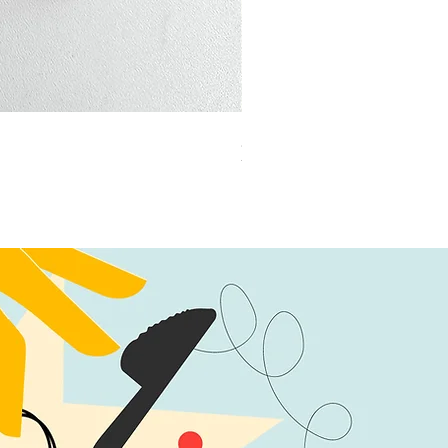
加公仔 龍珠
無庫存