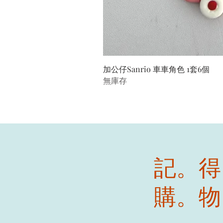
加公仔Sanrio 車車角色 1套6個
無庫存
記。得
購。物