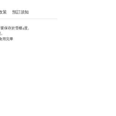
政策
預訂須知
需要保存於雪櫃4度。
晃。
內食用完畢