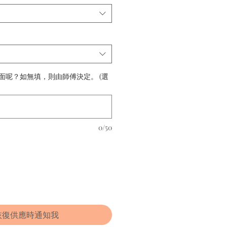
面呢？如無填，則由師傅決定。 (選
0/50
恢復供應時通知我