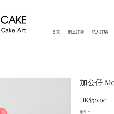
首頁
網上訂購
私人訂製
加公仔 Me
價
HK$50.00
格
配件
*