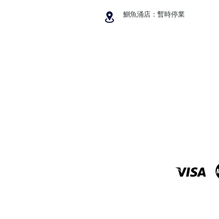
鰂魚涌店：暫時停業