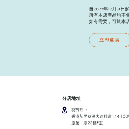
自2022年12月31日
所有本店產品均不會
如有需要，可於本店現場
立即選購
分店地址
葵芳店 ：
香港新界葵涌大連排道144-15
廈第一期23樓F室