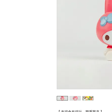
【 有得食有得玩，雙重驚喜 】