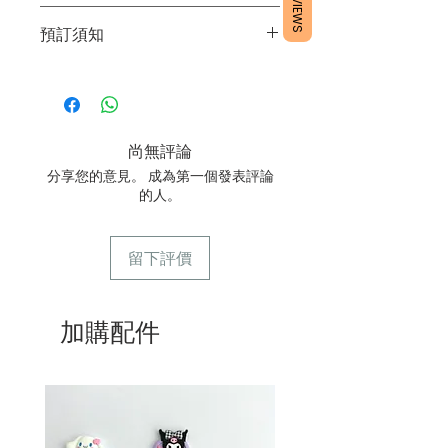
REVIEWS
2/運送時避免大力搖晃。
所有產品均為新鮮手工製作，一經製
3/最佳保存期：3日內食用完畢
預訂須知
作，不設退換。
1/ 為確保品質穩定，每天訂單有限，指
定日期取貨請提早10-14天前落單🤗
2/ 下單後,請等候電話確認訂單
3/ 取貨時需要出示確認訊息 或 訂單編
尚無評論
號
分享您的意見。 成為第一個發表評論
4/ 自取訂單： 請於本店營業時間內自
的人。
取
5/ 送貨訂單：本店只提供營業時間內送
貨，如需送貨請向客服諮詢。
留下評價
6/ 營業時間：請參考本網站
加購配件