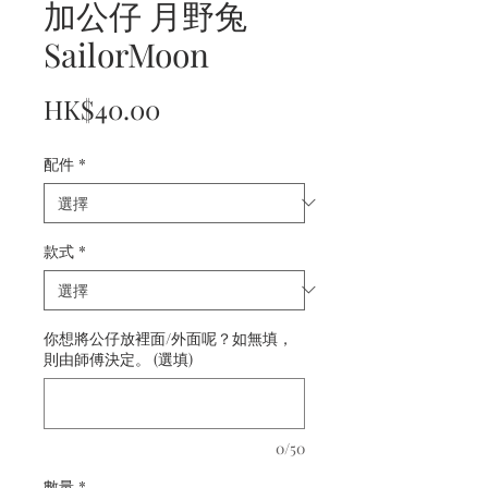
加公仔 月野兔
SailorMoon
價
HK$40.00
格
配件
*
款式
*
你想將公仔放裡面/外面呢？如無填，
則由師傅決定。 (選填)
0/50
數量
*