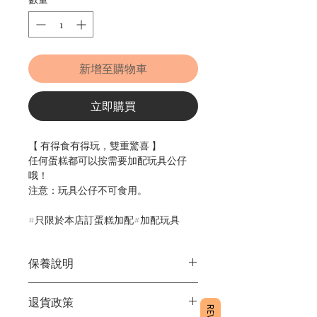
新增至購物車
立即購買
【 有得食有得玩，雙重驚喜 】
任何蛋糕都可以按需要加配玩具公仔
哦！
注意：玩具公仔不可食用。
#只限於本店訂蛋糕加配​​​​​​​#加配玩具
保養說明
1/產品含蛋糕成分，需要保存於雪櫃4
退貨政策
度。