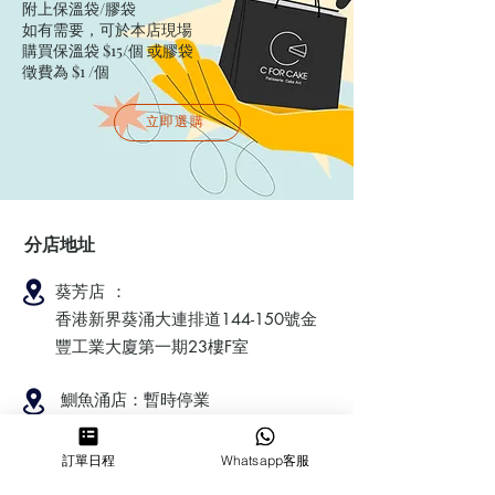
附上保溫袋/膠袋​
如有需要，可於本店現場
購買保溫袋 $15/個​ 或膠袋
徵費為 $1 /個
立即選購
分店地址
葵芳店 ：
香港新界葵涌大連排道144-150號金
豐工業大廈第一期23樓F室
鰂魚涌店：暫時停業
訂單日程
Whatsapp客服