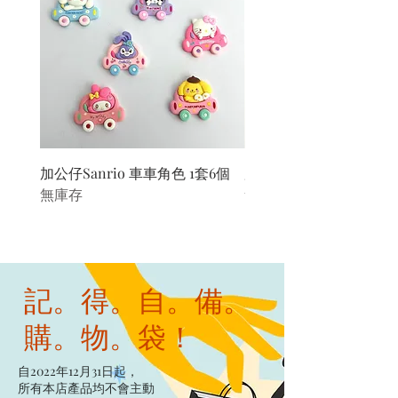
加公仔Sanrio 車車角色 1套6個
加公仔 龍珠
無庫存
無庫存
記。得。自。備。
購。物。袋！
自2022年12月31日起，
所有本店產品均不會主動