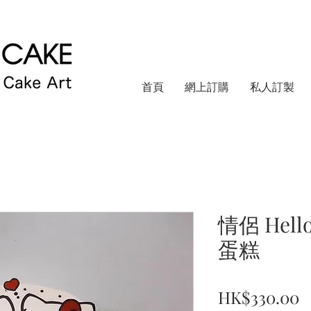
首頁
網上訂購
私人訂製
情侶 Hell
蛋糕
HK$330.00