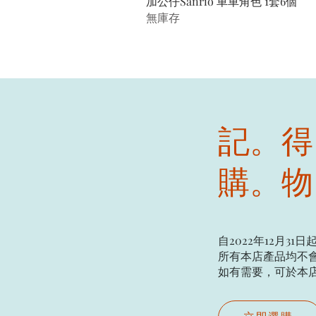
加公仔Sanrio 車車角色 1套6個
無庫存
記。得
購。物
自2022年12月31日
所有本店產品均不會
如有需要，可於本店現場