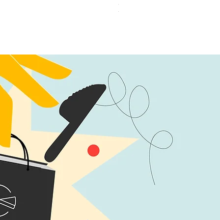
加公仔 龍珠
無庫存