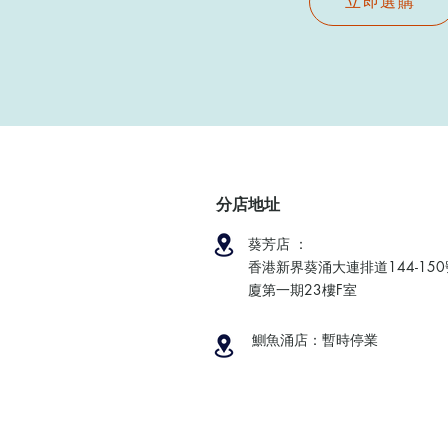
立即選購
分店地址
葵芳店 ：
香港新界葵涌大連排道144-15
廈第一期23樓F室
鰂魚涌店：暫時停業