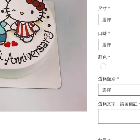
尺寸
*
選擇
口味
*
選擇
顏色
*
蛋糕類別
*
選擇
蛋糕文字，請留備註： 