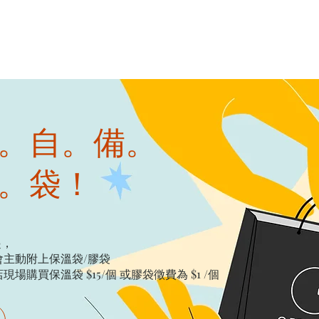
。自。備。
。袋！
起，
主動附上保溫袋/膠袋​
購買保溫袋 $15/個​ 或膠袋徵費為 $1 /個