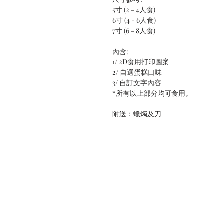
5寸 (2 - 4人食)
6寸 (4 - 6人食)
7寸 (6 - 8人食)
內含:
1/ 2D食用打印圖案
2/ 自選蛋糕口味
3/ 自訂文字內容
*所有以上部分均可食用。
附送：蠟燭及刀