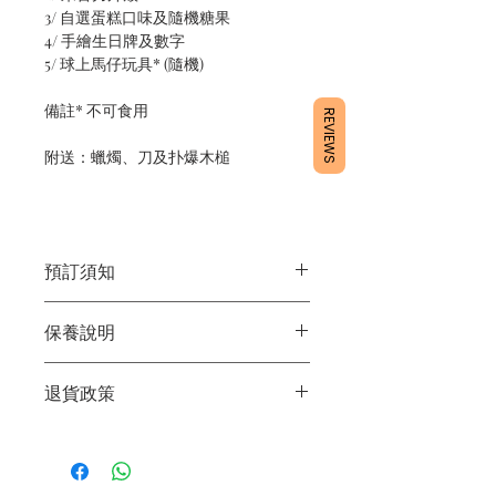
3/ 自選蛋糕口味及隨機糖果
4/ 手繪生日牌及數字
5/ 球上馬仔玩具* (隨機)
備註* 不可食用
REVIEWS
附送：蠟燭、刀及扑爆木槌
預訂須知
1/ 為確保品質穩定，每天訂單有限，指
保養說明
定日期取貨請提早10 - 14天前落單🤗
2/ 下單後24小時內會有專人電郵確認訂
1/ 產品含蛋糕成分，需要保存於0 - 4度
單
退貨政策
2/ 運送時避免大力搖晃
3/ 取貨時需要出示確認訊息 或 訂單編
3/ 最佳保存期：建議3日內食用完畢
號
所有產品均為新鮮手工製作，一經製
4/ 自取訂單：地址只需要填寫【葵芳
作，不設退換。
店】