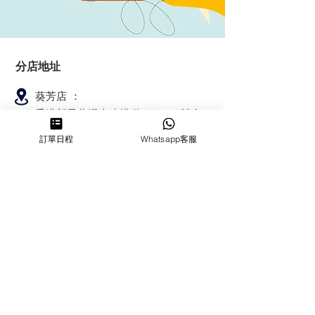
分店地址
葵芳店 ：
香港新界葵涌大連排道144-150號金
豐工業大廈第一期23樓F室
訂單日程
Whatsapp客服
鰂魚涌店：暫時停業
​營業時間
MON ～ SUN
1100-1830
6432 2700