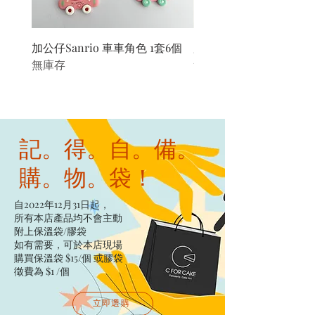
加公仔Sanrio 車車角色 1套6個
加公仔 龍珠
無庫存
無庫存
記。得。自。備。
購。物。袋！
自2022年12月31日起，
所有本店產品均不會主動
附上保溫袋/膠袋​
如有需要，可於本店現場
購買保溫袋 $15/個​ 或膠袋
徵費為 $1 /個
立即選購