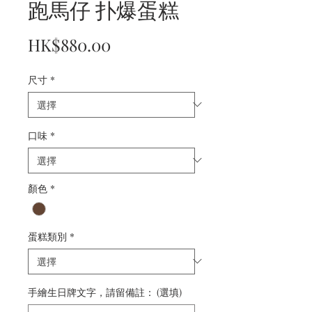
跑馬仔 扑爆蛋糕
價
HK$880.00
格
尺寸
*
口味
*
顏色
*
蛋糕類別
*
手繪生日牌文字，請留備註： (選填)