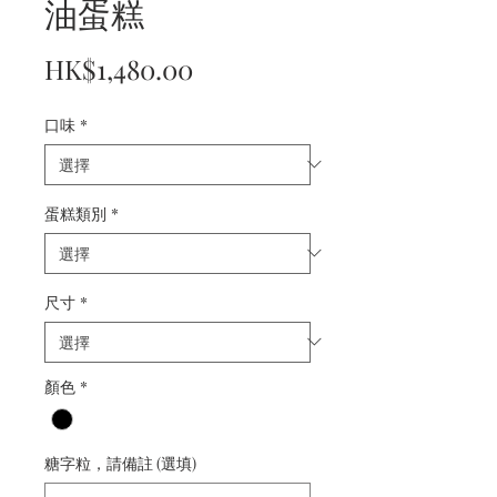
油蛋糕
價
HK$1,480.00
格
口味
*
蛋糕類別
*
尺寸
*
顏色
*
糖字粒，請備註 (選填)