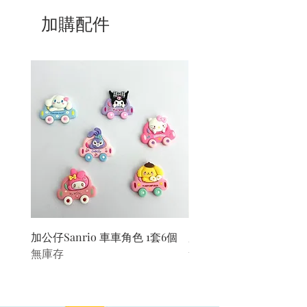
7/ 營業時間：請參考本網站
加購配件
加公仔Sanrio 車車角色 1套6個
加公仔 龍珠
無庫存
無庫存