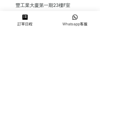
豐工業大廈第一期23樓F室
鰂魚涌店：暫時停業
訂單日程
Whatsapp客服
​營業時間
MON ～ SUN
1100-1830
6432 2700
cforcakebooking@gmail.com
查詢
常見問
題
人才招
募