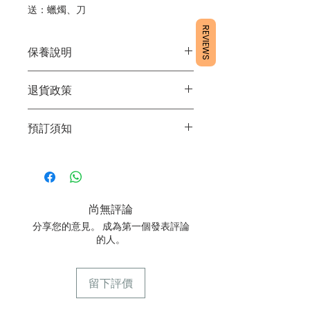
送：蠟燭、刀
REVIEWS
保養說明
1/產品含蛋糕成分，需要保存於雪櫃4
退貨政策
度。
2/運送時避免大力搖晃。
所有產品均為新鮮手工製作，一經製
3/最佳保存期：3日內食用完畢
預訂須知
作，不設退換。
1/ 為確保品質穩定，每天訂單有限，指
定日期取貨請提早10-14天前落單🤗2/
下單後24小時內會有專人電郵確認訂單
3/ 取貨時需要出示確認訊息 或 訂單編
尚無評論
號
分享您的意見。 成為第一個發表評論
4/ 自取訂單：地址只需要填寫【葵芳
的人。
店】。
5/ 交收訂單：地址只需要填寫交收地
點。
留下評價
6/ 送貨訂單：本店只提供營業時間內送
貨。運費請參考
常見問題