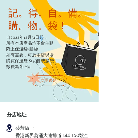
記。得。自。備。
購。物。袋！
自2022年12月31日起，
所有本店產品均不會主動
附上保溫袋/膠袋​
如有需要，可於本店現場
購買保溫袋 $15/個​ 或膠袋
徵費為 $1 /個
立即選購
分店地址
葵芳店 ：
香港新界葵涌大連排道144-150號金