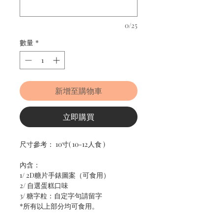
0/25
數量
*
新增至購物車
立即購買
尺寸參考： 10寸( 10-12人食 )
內含：
1/ 2D糖片手錶圖案（可食用）
2/ 自選蛋糕口味
3/ 糖字粒：自定字句請留字
*所有以上部分均可食用。