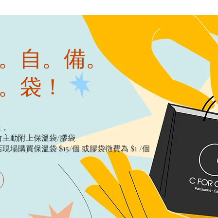
。自。備。
。袋！
起，
主動附上保溫袋/膠袋​
購買保溫袋 $15/個​ 或膠袋徵費為 $1 /個