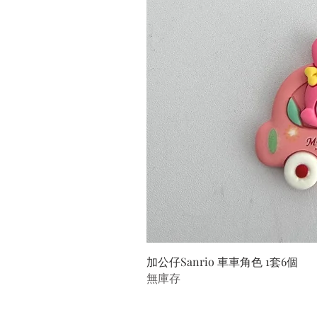
加公仔Sanrio 車車角色 1套6個
無庫存