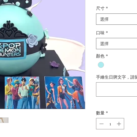
尺寸
*
選擇
口味
*
選擇
顏色
*
手繪生日牌文字，請
數量
*