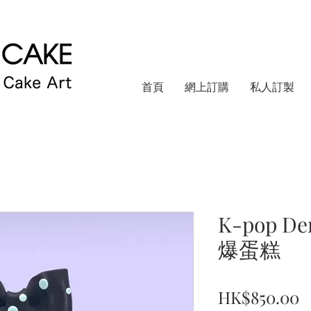
首頁
網上訂購
私人訂製
K-pop De
爆蛋糕
HK$850.00