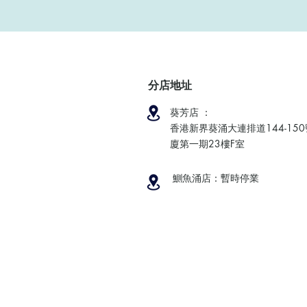
分店地址
葵芳店 ：
香港新界葵涌大連排道144-15
廈第一期23樓F室
鰂魚涌店：暫時停業