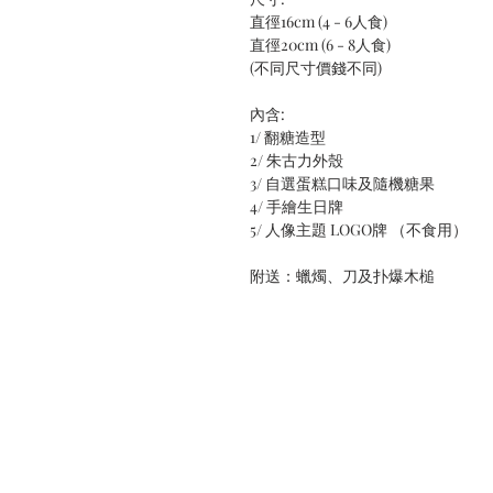
直徑16cm (4 - 6人食)
直徑20cm (6 - 8人食)
(不同尺寸價錢不同)
內含:
1/ 翻糖造型
2/ 朱古力外殼
3/ 自選蛋糕口味及隨機糖果
4/ 手繪生日牌
5/ 人像主題 LOGO牌 （不食用）
附送：蠟燭、刀及扑爆木槌