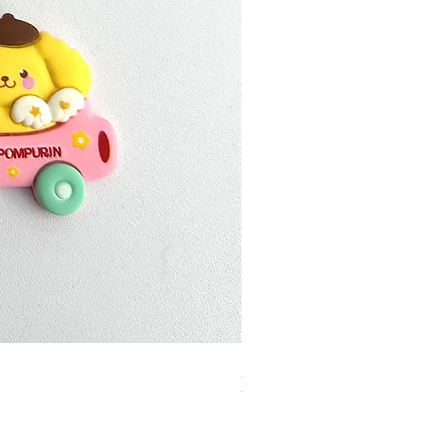
加公仔 龍珠
無庫存