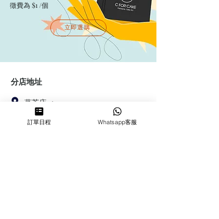
徵費為 $1 /個
立即選購
分店地址
葵芳店 ：
香港新界葵涌大連排道144-150號金
訂單日程
Whatsapp客服
豐工業大廈第一期23樓F室
鰂魚涌店：暫時停業
​營業時間
MON ～ SUN
1100-1830