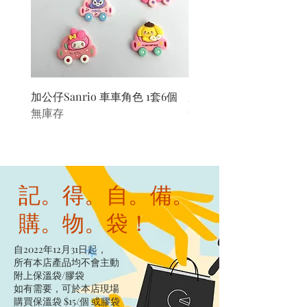
加公仔Sanrio 車車角色 1套6個
加公仔 龍珠
無庫存
無庫存
記。得。自。備。
購。物。袋！
自2022年12月31日起，
所有本店產品均不會主動
附上保溫袋/膠袋​
如有需要，可於本店現場
購買保溫袋 $15/個​ 或膠袋