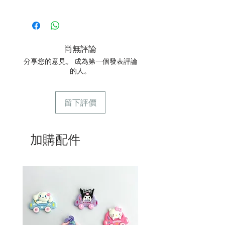
1/ 為確保品質穩定，每天訂單有限，指
定日期取貨請提早10-14天前落單🤗2/
下單後24小時內會有專人電郵確認訂單
3/ 取貨時需要出示確認訊息 或 訂單編
尚無評論
號
分享您的意見。 成為第一個發表評論
4/ 自取訂單：地址只需要填寫【葵芳
的人。
店】。
5/ 交收訂單：地址只需要填寫交收地
點。
留下評價
6/ 送貨訂單：本店只提供營業時間內送
貨。運費請參考
常見問題
7/ 營業時間：請參考本網站
加購配件