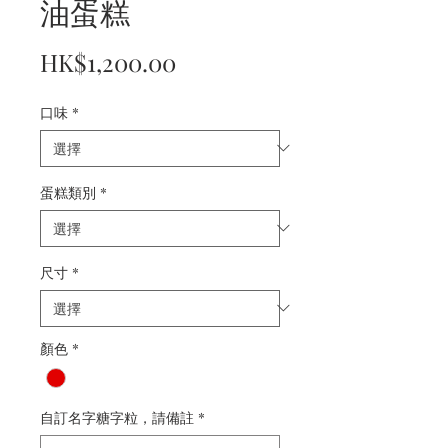
油蛋糕
價
HK$1,200.00
格
口味
*
蛋糕類別
*
尺寸
*
顏色
*
自訂名字糖字粒，請備註
*