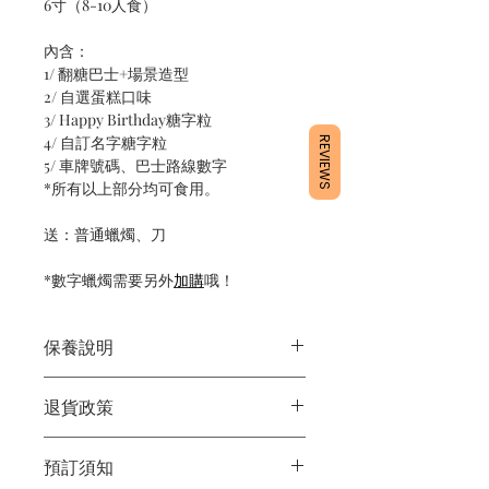
6寸（8-10人食）
內含：
1/ 翻糖巴士+場景造型
2/ 自選蛋糕口味
3/ Happy Birthday糖字粒
4/ 自訂名字糖字粒
REVIEWS
5/ 車牌號碼、巴士路線數字
*所有以上部分均可食用。
送：普通蠟燭、刀
*數字蠟燭需要另外
加購
哦！
保養說明
1/產品含蛋糕成分，需要保存於雪櫃4
退貨政策
度。
2/運送時避免大力搖晃。
所有產品均為新鮮手工製作，一經製
3/最佳保存期：3日內食用完畢
預訂須知
作，不設退換。