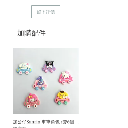
留下評價
加購配件
加公仔Sanrio 車車角色 1套6個
加公仔 龍珠