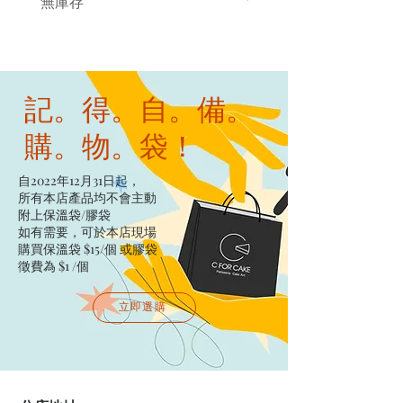
無庫存
無庫存
記。得。自。備。
購。物。袋！
自2022年12月31日起，
所有本店產品均不會主動
附上保溫袋/膠袋​
如有需要，可於本店現場
購買保溫袋 $15/個​ 或膠袋
徵費為 $1 /個
立即選購