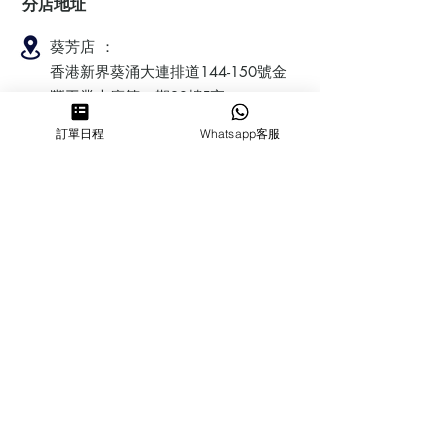
分店地址
葵芳店 ：
香港新界葵涌大連排道144-150號金
豐工業大廈第一期23樓F室
訂單日程
Whatsapp客服
鰂魚涌店：暫時停業
​營業時間
MON ～ SUN
1100-1830
6432 2700
cforcakebooking@gmail.com
查詢
常見問