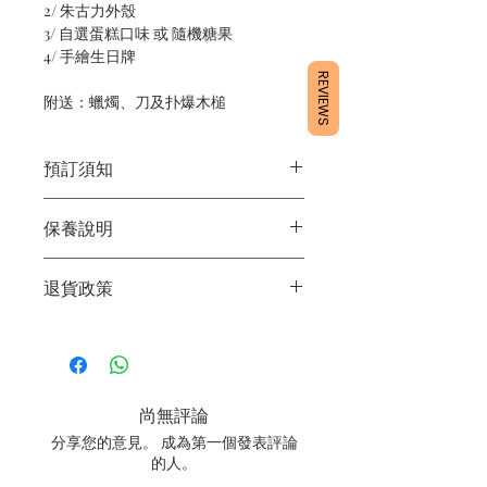
2/ 朱古力外殼
3/ 自選蛋糕口味 或 隨機糖果
4/ 手繪生日牌
REVIEWS
附送：蠟燭、刀及扑爆木槌
預訂須知
1/ 為確保品質穩定，每天訂單有限，指
保養說明
定日期取貨請提早10 - 14天前落單🤗
2/ 下單後24小時內會有專人電郵確認訂
1/ 產品含蛋糕成分，需要保存於0 - 4度
單
退貨政策
2/ 運送時避免大力搖晃
3/ 取貨時需要出示確認訊息 或 訂單編
3/ 最佳保存期：建議3日內食用完畢
號
所有產品均為新鮮手工製作，一經製
4/ 自取訂單：地址只需要填寫【葵芳
作，不設退換。
店】
5/ 交收訂單：地址只需要填寫交收地點
尚無評論
6/ 送貨訂單：本店只提供營業時間內送
貨。運費請參考
常見問題
。
分享您的意見。 成為第一個發表評論
7/ 營業時間：請參考本網站
的人。