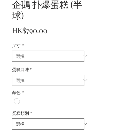
企鵝 扑爆蛋糕 (半
球)
價
HK$790.00
格
尺寸
*
蛋糕口味
*
顏色
*
蛋糕類別
*