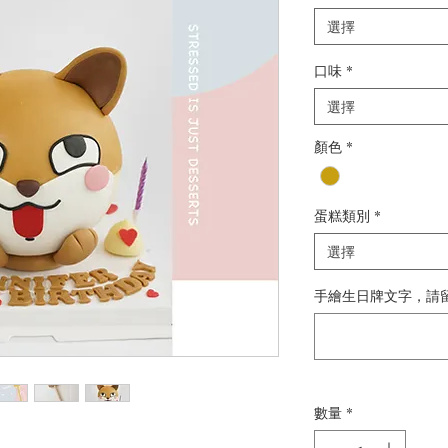
選擇
口味
*
選擇
顏色
*
蛋糕類別
*
選擇
手繪生日牌文字，請留
數量
*