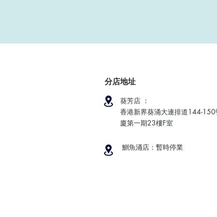
分店地址
葵芳店 ：
香港新界葵涌大連排道144-15
廈第一期23樓F室
鰂魚涌店：暫時停業