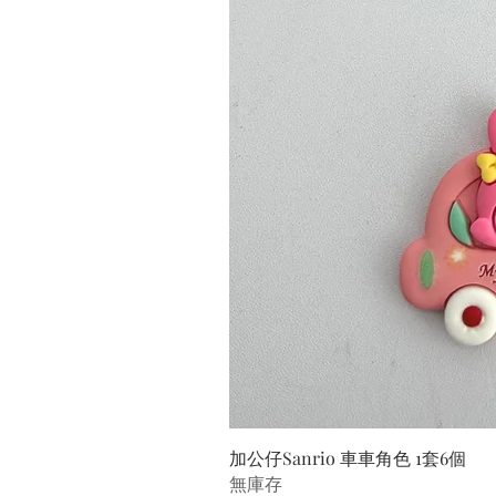
加公仔Sanrio 車車角色 1套6個
無庫存