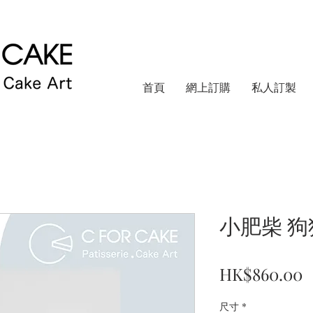
首頁
網上訂購
私人訂製
小肥柴 狗
HK$860.00
尺寸
*