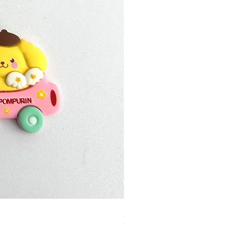
加公仔 龍珠
無庫存