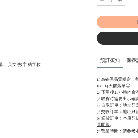
預訂須知
保養
： 英文/數字 糖字粒
1/ 為確保品質穩定
10 - 14天前落單🤗
2/ 下單後24小時內
3/ 取貨時需要出示確
4/ 自取訂單：地址
5/ 交收訂單：地址
6/ 送貨訂單：本店
見問題
。
7/ 營業時間：請參考