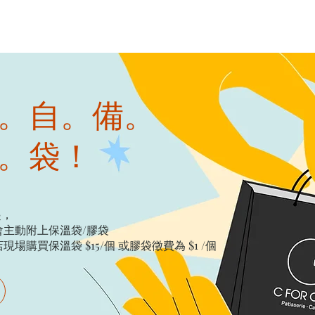
。自。備。
。袋！
起，
主動附上保溫袋/膠袋​
購買保溫袋 $15/個​ 或膠袋徵費為 $1 /個